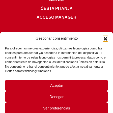
ČESTA PITANJA
ACCESO MANAGER
Gestionar consentimiento
Para ofrecer las mejores experiencias, utilizamos tecnologías como las
cookies para almacenar y/o acceder a la información del dispositivo. El
SERTIFIKATI
consentimiento de estas tecnologías nos permitirá procesar datos como el
comportamiento de navegación o las identificaciones únicas en este sitio.
No consentir o retirar el consentimiento, puede afectar negativamente a
ciertas características y funciones.
Aceptar
Denegar
© 2026 - Fit Learning |
Pravni Obaveštenje
|
Politika privatnosti
|
Ver preferencias
Politika kolačića
|
Política de la Seguridad de la Información