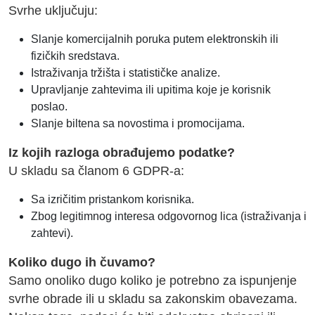
Svrhe uključuju:
Slanje komercijalnih poruka putem elektronskih ili
fizičkih sredstava.
Istraživanja tržišta i statističke analize.
Upravljanje zahtevima ili upitima koje je korisnik
poslao.
Slanje biltena sa novostima i promocijama.
Iz kojih razloga obrađujemo podatke?
U skladu sa članom 6 GDPR-a:
Sa izričitim pristankom korisnika.
Zbog legitimnog interesa odgovornog lica (istraživanja i
zahtevi).
Koliko dugo ih čuvamo?
Samo onoliko dugo koliko je potrebno za ispunjenje
svrhe obrade ili u skladu sa zakonskim obavezama.