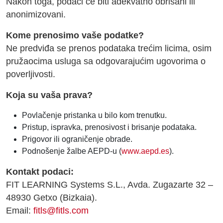
Nakon toga, podaci će biti adekvatno obrisani ili
anonimizovani.
Kome prenosimo vaše podatke?
Ne predviđa se prenos podataka trećim licima, osim
pružaocima usluga sa odgovarajućim ugovorima o
poverljivosti.
Koja su vaša prava?
Povlačenje pristanka u bilo kom trenutku.
Pristup, ispravka, prenosivost i brisanje podataka.
Prigovor ili ograničenje obrade.
Podnošenje žalbe AEPD-u (
www.aepd.es
).
Kontakt podaci:
FIT LEARNING Systems S.L., Avda. Zugazarte 32 –
48930 Getxo (Bizkaia).
Email:
fitls@fitls.com