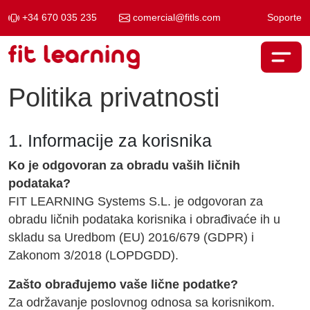
+34 670 035 235
comercial@fitls.com
Soporte
Skip to content
Main Navigation
Politika privatnosti
1. Informacije za korisnika
Ko je odgovoran za obradu vaših ličnih
podataka?
FIT LEARNING Systems S.L. je odgovoran za
obradu ličnih podataka korisnika i obrađivaće ih u
skladu sa Uredbom (EU) 2016/679 (GDPR) i
Zakonom 3/2018 (LOPDGDD).
Zašto obrađujemo vaše lične podatke?
Za održavanje poslovnog odnosa sa korisnikom.