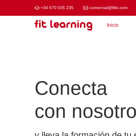
+34 670 035 235
comercial@fitls.com
Saltar al contenido
Inicio
Navegación principal
Conecta
con nosotr
y lleva la formación de t