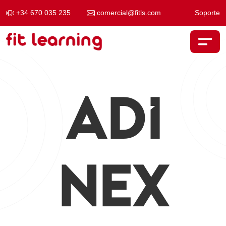
+34 670 035 235
comercial@fitls.com
Soporte
Saltar al contenido
Navegación principal
ADi
NEX