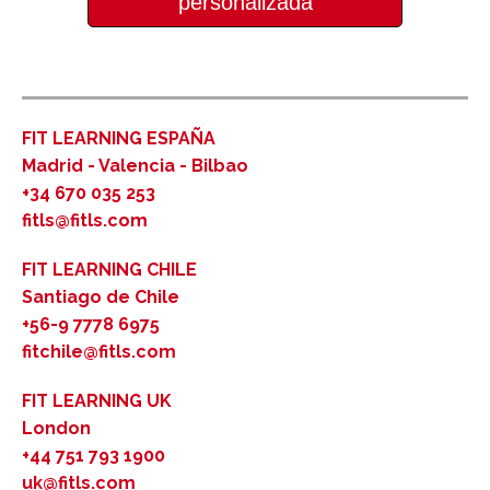
personalizada
FIT LEARNING ESPAÑA
Madrid - Valencia - Bilbao
+34 670 035 253
fitls@fitls.com
FIT LEARNING CHILE
Santiago de Chile
+56-9 7778 6975
fitchile@fitls.com
FIT LEARNING UK
London
+44 751 793 1900
uk@fitls.com