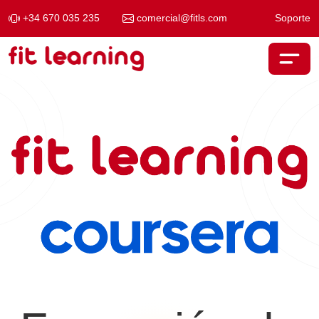
+34 670 035 235
comercial@fitls.com
Soporte
Saltar al contenido
Navegación principal