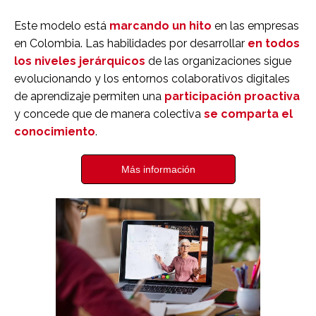
Este modelo está
marcando un hito
en las empresas
en Colombia. Las habilidades por desarrollar
en todos
los niveles jerárquicos
de las organizaciones sigue
evolucionando y los entornos colaborativos digitales
de aprendizaje permiten una
participación proactiva
y concede que de manera colectiva
se comparta el
conocimiento
.
Más información