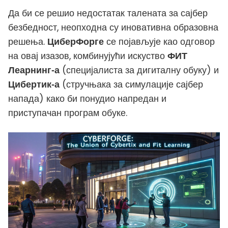
Да би се решио недостатак талената за сајбер
безбедност, неопходна су иновативна образовна
решења.
се појављује као одговор
ЦиберФорге
на овај изазов, комбинујући искуство
ФИТ
(специјалиста за дигиталну обуку) и
Леарнинг-а
(стручњака за симулације сајбер
Цибертик-а
напада) како би понудио напредан и
приступачан програм обуке.