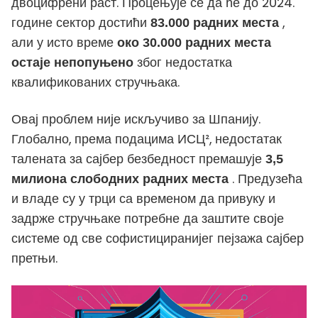
двоцифрени раст. Процењује се да ће до 2024.
године сектор достићи
,
83.000 радних места
али у исто време
око 30.000 радних места
због недостатка
остаје непопуњено
квалификованих стручњака.
Овај проблем није искључиво за Шпанију.
Глобално, према подацима ИСЦ², недостатак
талената за сајбер безбедност премашује
3,5
. Предузећа
милиона слободних радних места
и владе су у трци са временом да привуку и
задрже стручњаке потребне да заштите своје
системе од све софистициранијег пејзажа сајбер
претњи.