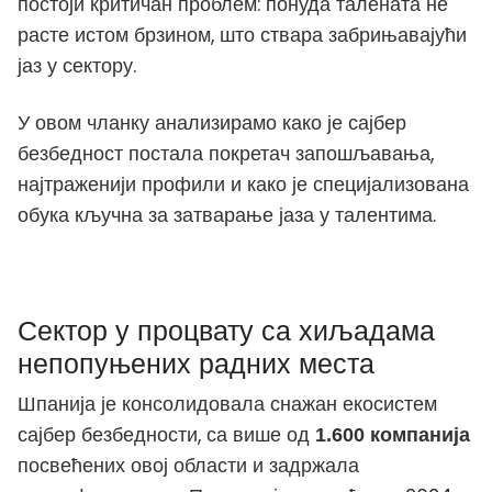
постоји критичан проблем: понуда талената не
расте истом брзином, што ствара забрињавајући
јаз у сектору.
У овом чланку анализирамо како је сајбер
безбедност постала покретач запошљавања,
најтраженији профили и како је специјализована
обука кључна за затварање јаза у талентима.
Сектор у процвату са хиљадама
непопуњених радних места
Шпанија је консолидовала снажан екосистем
сајбер безбедности, са више од
1.600 компанија
посвећених овој области и задржала