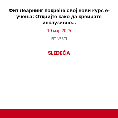
Фит Леарнинг покреће свој нови курс е-
учења: Откријте како да креирате
инклузивно...
10 мар 2025
FIT VESTI
SLEDEĆA