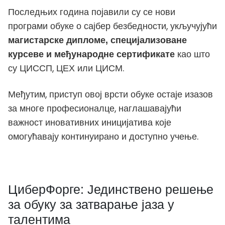
Последњих година појавили су се нови
програми обуке о сајбер безбедности, укључујући
магистарске дипломе, специјализоване
као што
курсеве и међународне сертификате
су ЦИССП, ЦЕХ или ЦИСМ.
Међутим, приступ овој врсти обуке остаје изазов
за многе професионалце, наглашавајући
важност иновативних иницијатива које
омогућавају континуирано и доступно учење.
ЦиберФорге: Јединствено решење
за обуку за затварање јаза у
талентима