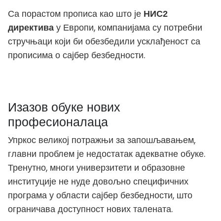
Са порастом прописа као што је
НИС2
у Европи, компанијама су потребни
директива
стручњаци који би обезбедили усклађеност са
прописима о сајбер безбедности.
Изазов обуке нових
професионалаца
Упркос великој потражњи за запошљавањем,
главни проблем је недостатак адекватне обуке.
Тренутно, многи универзитети и образовне
институције не нуде довољно специфичних
програма у области сајбер безбедности, што
ограничава доступност нових талената.