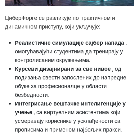
ЦиберФорге се разликује по практичном и
динамичном приступу, који укључује:
,
Реалистичне симулације сајбер напада
омогућавајући студентима да тренирају у
контролисаним окружењима.
, од
Курсеви дизајнирани за све нивое
подизања свести запослених до напредне
обуке за професионалце у области
безбедности.
Интегрисање вештачке интелигенције у
, са виртуелним асистентима који
учење
усмеравају кориснике у усклађености са
прописима и применом најбољих пракси.