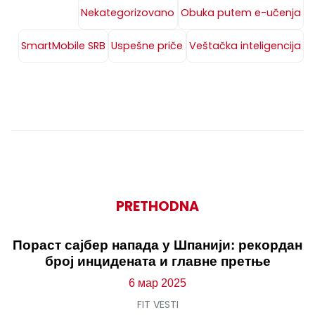
Nekategorizovano
Obuka putem e-učenja
SmartMobile SRB
Uspešne priče
Veštačka inteligencija
PRETHODNA
Пораст сајбер напада у Шпанији: рекордан
број инцидената и главне претње
6 мар 2025
FIT VESTI