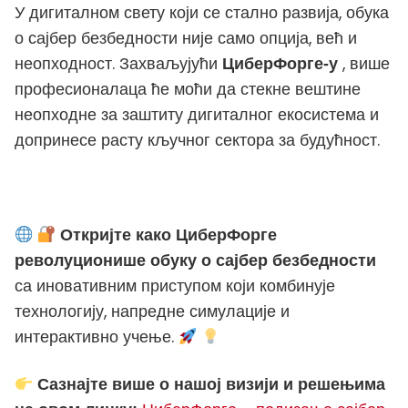
У дигиталном свету који се стално развија, обука
о сајбер безбедности није само опција, већ и
неопходност. Захваљујући
, више
ЦиберФорге-у
професионалаца ће моћи да стекне вештине
неопходне за заштиту дигиталног екосистема и
допринесе расту кључног сектора за будућност.
Откријте како ЦиберФорге
револуционише обуку о сајбер безбедности
са иновативним приступом који комбинује
технологију, напредне симулације и
интерактивно учење.
Сазнајте више о нашој визији и решењима