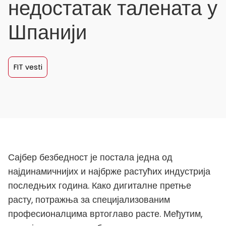
недостатак талената у
Шпанији
FIT vesti
Сајбер безбедност је постала једна од
најдинамичнијих и најбрже растућих индустрија
последњих година. Како дигиталне претње
расту, потражња за специјализованим
професионалцима вртоглаво расте. Међутим,