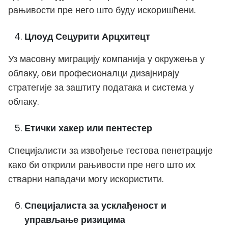
рањивости пре него што буду искоришћени.
Цлоуд Сецурити Арцхитецт
Уз масовну миграцију компанија у окружења у
облаку, ови професионалци дизајнирају
стратегије за заштиту података и система у
облаку.
Етички хакер или пентестер
Специјалисти за извођење тестова пенетрације
како би открили рањивости пре него што их
стварни нападачи могу искористити.
Специјалиста за усклађеност и
управљање ризицима