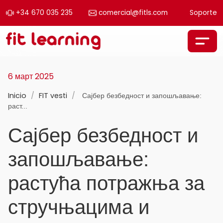
+34 670 035 235
comercial@fitls.com
Soporte
Skip to content
Main Navigation
6 март 2025
Inicio
/
FIT vesti
/
Сајбер безбедност и запошљавање:
раст...
Сајбер безбедност и
запошљавање:
растућа потражња за
стручњацима и