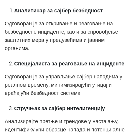
Аналитичар за сајбер безбедност
Одговоран је за откривање и реаговање на
безбедносне инциденте, као и за спровођење
заштитних мера у предузећима и јавним
органима.
Специјалиста за реаговање на инциденте
Одговоран је за управљање сајбер нападима у
реалном времену, минимизирајући утицај и
враћајући безбедност система.
Стручњак за сајбер интелигенцију
Анализирајте претње и трендове у настајању,
идентификујући обрасце напада и потенцијалне