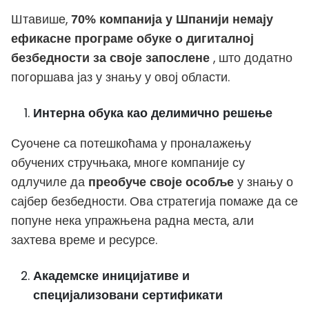
Штавише,
70% компанија у Шпанији немају
ефикасне програме обуке о дигиталној
, што додатно
безбедности за своје запослене
погоршава јаз у знању у овој области.
Интерна обука као делимично решење
Суочене са потешкоћама у проналажењу
обучених стручњака, многе компаније су
одлучиле да
у знању о
преобуче своје особље
сајбер безбедности. Ова стратегија помаже да се
попуне нека упражњена радна места, али
захтева време и ресурсе.
Академске иницијативе и
специјализовани сертификати