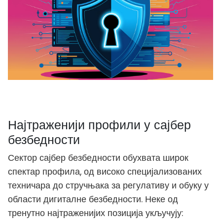
Најтраженији профили у сајбер
безбедности
Сектор сајбер безбедности обухвата широк
спектар профила, од високо специјализованих
техничара до стручњака за регулативу и обуку у
области дигиталне безбедности. Неке од
тренутно најтраженијих позиција укључују: