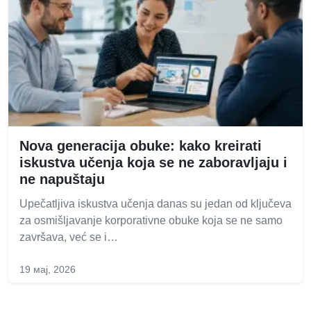
Nova generacija obuke: kako kreirati
iskustva učenja koja se ne zaboravljaju i
ne napuštaju
Upečatljiva iskustva učenja danas su jedan od ključeva
za osmišljavanje korporativne obuke koja se ne samo
završava, već se i…
19 мај, 2026