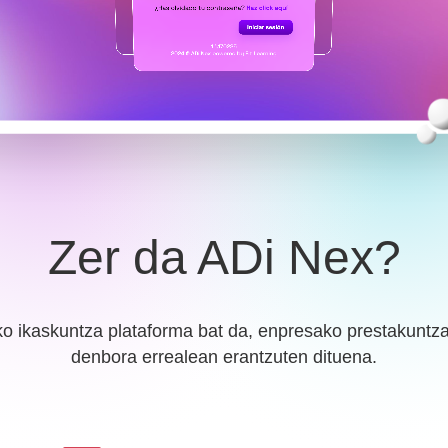
Zer da ADi Nex?
ko ikaskuntza plataforma bat da, enpresako prestakuntza
denbora errealean erantzuten dituena.