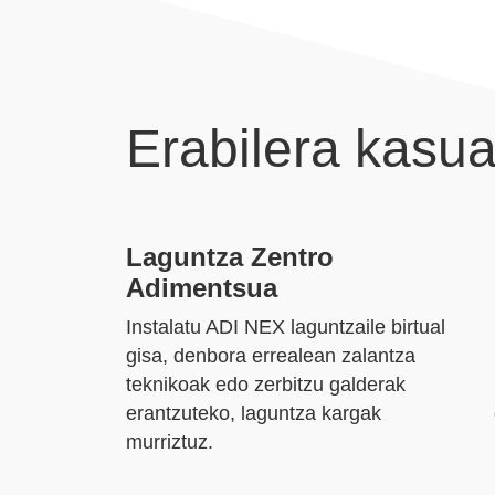
Erabilera kasu
Laguntza Zentro
Adimentsua
Instalatu ADI NEX laguntzaile birtual
gisa, denbora errealean zalantza
teknikoak edo zerbitzu galderak
erantzuteko, laguntza kargak
murriztuz.