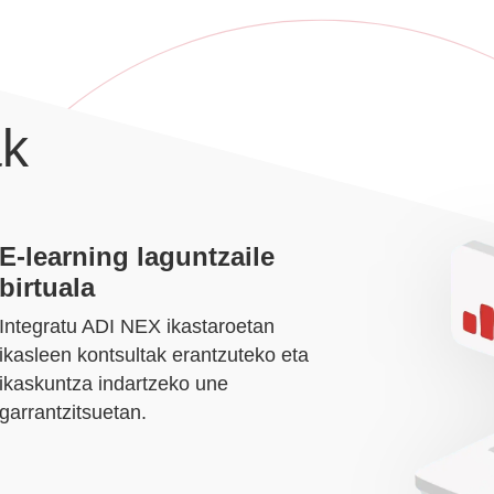
ak
E-learning laguntzaile
birtuala
Integratu ADI NEX ikastaroetan
ikasleen kontsultak erantzuteko eta
ikaskuntza indartzeko une
garrantzitsuetan.