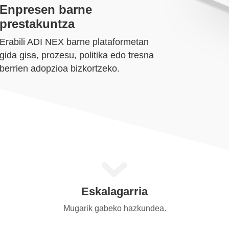
Enpresen barne
prestakuntza
Erabili ADI NEX barne plataformetan
gida gisa, prozesu, politika edo tresna
berrien adopzioa bizkortzeko.
Eskalagarria
Mugarik gabeko hazkundea.