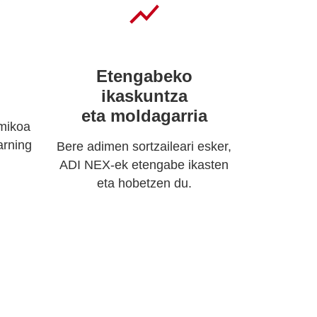
Etengabeko
ikaskuntza
eta moldagarria
amikoa
rning
Bere adimen sortzaileari esker,
ADI NEX-ek etengabe ikasten
eta hobetzen du.