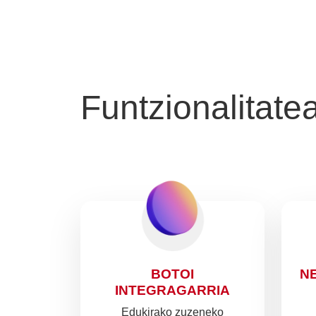
Funtzionalitate
BOTOI
N
INTEGRAGARRIA
Edukirako zuzeneko