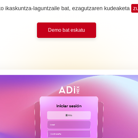
ako ikaskuntza-laguntzaile bat, ezagutzaren kudeaketa
z
Demo bat eskatu