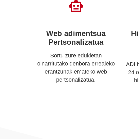
Web adimentsua
Hi
Pertsonalizatua
Sortu zure edukietan
oinarritutako denbora errealeko
ADI N
erantzunak emateko web
24 o
pertsonalizatua.
h