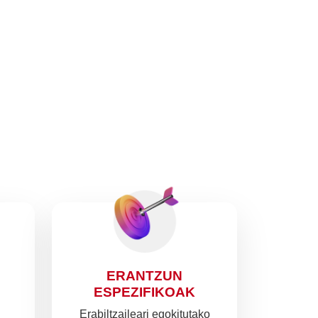
ERANTZUN
ESPEZIFIKOAK
Erabiltzaileari egokitutako