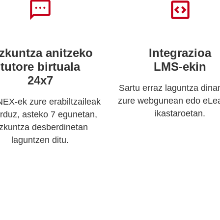
zkuntza anitzeko
Integrazioa
tutore birtuala
LMS-ekin
24x7
Sartu erraz laguntza din
zure webgunean edo eLea
EX-ek zure erabiltzaileak
ikastaroetan.
rduz, asteko 7 egunetan,
izkuntza desberdinetan
laguntzen ditu.