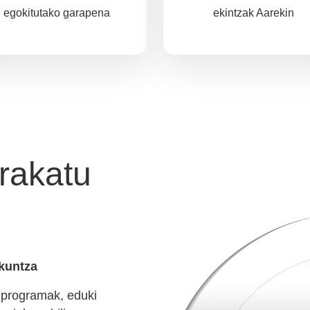
egokitutako garapena
ekintzak Aarekin
rakatu
akuntza
a programak, eduki