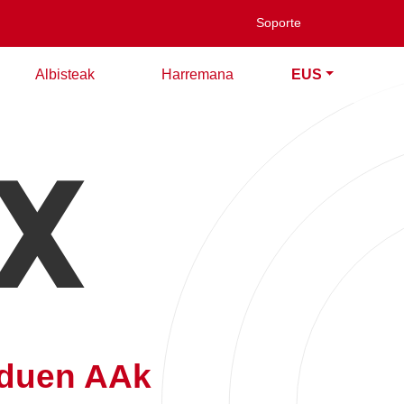
Soporte
Albisteak
Harremana
EUS
EX
 duen AAk