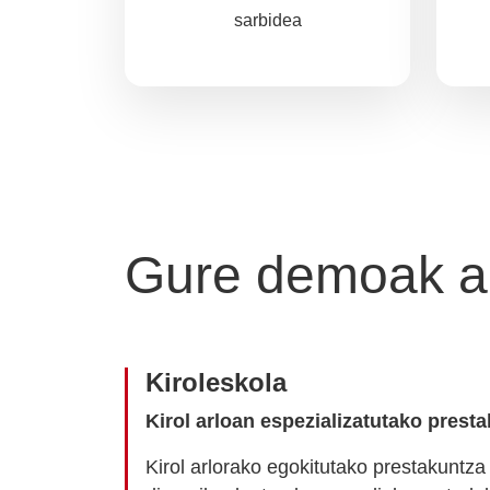
sarbidea
Gure demoak a
Kiroleskola
Kirol arloan espezializatutako prest
Kirol arlorako egokitutako prestakuntz