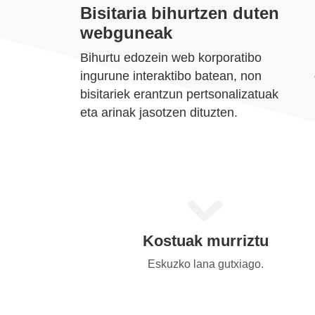
Bisitaria bihurtzen duten
webguneak
Bihurtu edozein web korporatibo
ingurune interaktibo batean, non
bisitariek erantzun pertsonalizatuak
eta arinak jasotzen dituzten.
Kostuak murriztu
Eskuzko lana gutxiago.