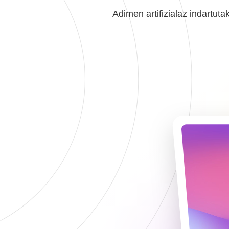
Adimen artifizialaz indartut