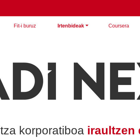
Fit-i buruz
Irtenbideak
Coursera
Di N
tza korporatiboa
iraultzen