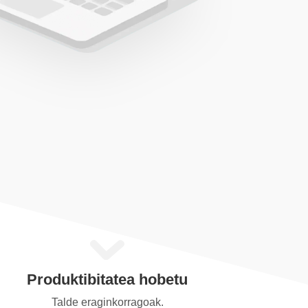
Produktibitatea hobetu
Talde eraginkorragoak.