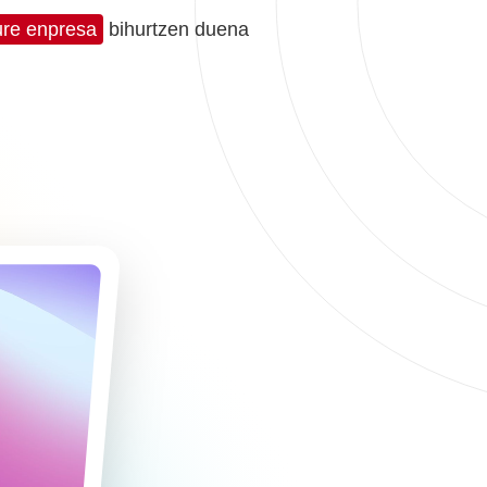
ure enpresa
bihurtzen duena