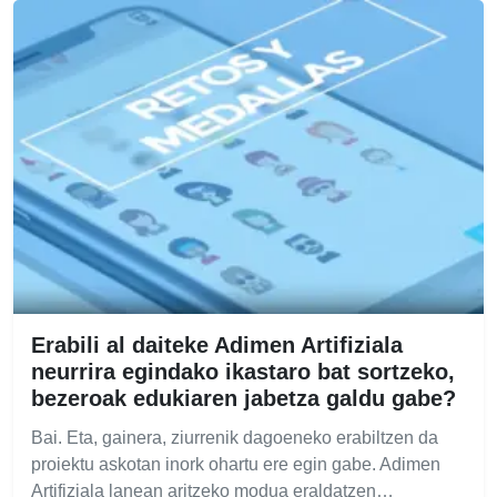
Erabili al daiteke Adimen Artifiziala
neurrira egindako ikastaro bat sortzeko,
bezeroak edukiaren jabetza galdu gabe?
Bai. Eta, gainera, ziurrenik dagoeneko erabiltzen da
proiektu askotan inork ohartu ere egin gabe. Adimen
Artifiziala lanean aritzeko modua eraldatzen…