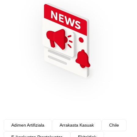
Adimen Artifiziala
Arrakasta Kasuak
Chile
E-ikaskuntza Prestakuntza
Ekitaldiak