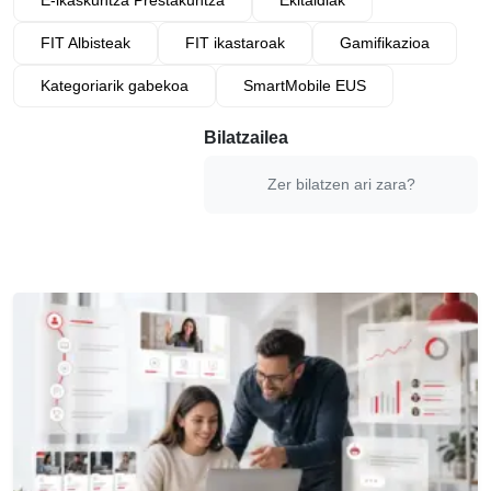
FIT Albisteak
FIT ikastaroak
Gamifikazioa
Kategoriarik gabekoa
SmartMobile EUS
Bilatzailea