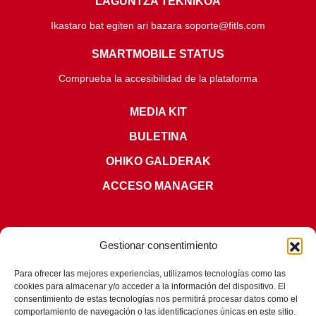
LAGUNTZA TEKNIKOA
Ikastaro bat egiten ari bazara soporte@fitls.com
SMARTMOBILE STATUS
Comprueba la accesibilidad de la plataforma
MEDIA KIT
BULETINA
OHIKO GALDERAK
ACCESO MANAGER
Gestionar consentimiento
Para ofrecer las mejores experiencias, utilizamos tecnologías como las
ZIURTAGIRIAK
cookies para almacenar y/o acceder a la información del dispositivo. El
consentimiento de estas tecnologías nos permitirá procesar datos como el
comportamiento de navegación o las identificaciones únicas en este sitio.