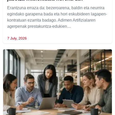
Erantzuna erraza da: bezeroarena, baldin eta neurrira
egindako garapena bada eta hori eskubideen lagapen-
kontratuan ezarrita badago. Adimen Artifizialaren
agerpenak prestakuntza-edukien…
7 July, 2026