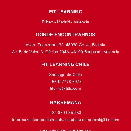
FIT LEARNING
Bilbao - Madrid - Valencia
DÓNDE ENCONTRARNOS
Avda. Zugazarte, 32, 48930 Getxo, Bizkaia
Av. Enric Valor, 3, Oficina 204A, 46100 Burjassot, Valencia
FIT LEARNING CHILE
Santiago de Chile
+56-9 7778 6975
fitchile@fitls.com
HARREMANA
+34 670 035 253
Informazio komertziala behar baduzu comercial@fitls.com