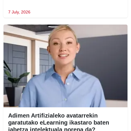
7 July, 2026
Adimen Artifizialeko avatarrekin
garatutako eLearning ikastaro baten
jabetza intelektuala norena da?