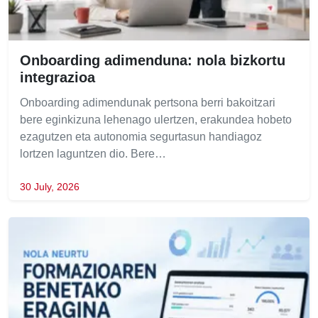
Onboarding adimenduna: nola bizkortu
integrazioa
Onboarding adimendunak pertsona berri bakoitzari
bere eginkizuna lehenago ulertzen, erakundea hobeto
ezagutzen eta autonomia segurtasun handiagoz
lortzen laguntzen dio. Bere…
30 July, 2026