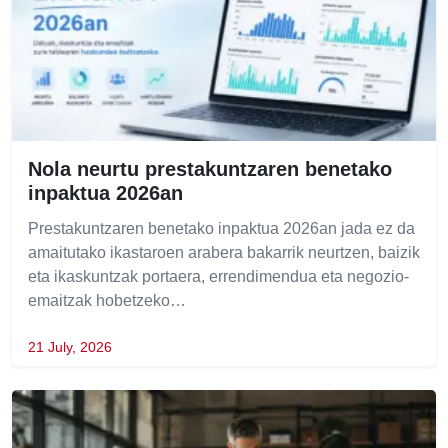
Nola neurtu prestakuntzaren benetako
inpaktua 2026an
Prestakuntzaren benetako inpaktua 2026an jada ez da
amaitutako ikastaroen arabera bakarrik neurtzen, baizik
eta ikaskuntzak portaera, errendimendua eta negozio-
emaitzak hobetzeko…
21 July, 2026