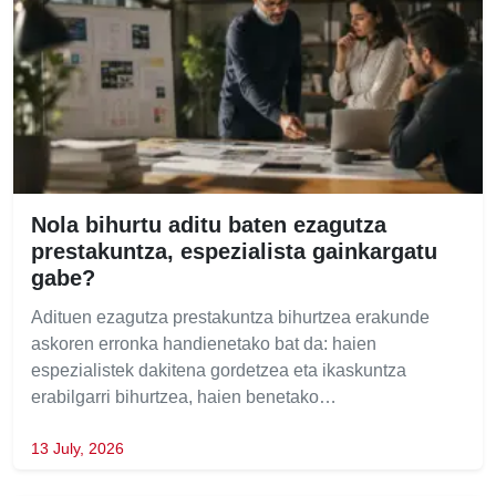
Nola bihurtu aditu baten ezagutza
prestakuntza, espezialista gainkargatu
gabe?
Adituen ezagutza prestakuntza bihurtzea erakunde
askoren erronka handienetako bat da: haien
espezialistek dakitena gordetzea eta ikaskuntza
erabilgarri bihurtzea, haien benetako…
13 July, 2026