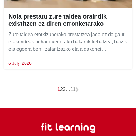
Nola prestatu zure taldea oraindik
existitzen ez diren erronketarako
Zure taldea etorkizunerako prestatzea jada ez da gaur
erakundeak behar duenerako bakarrik trebatzea, baizik
eta egoera berri, zalantzazko eta aldakorrei…
6 July, 2026
1
2
3
…
11