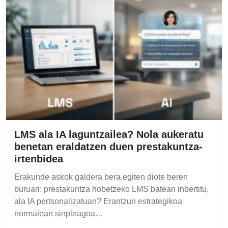
LMS ala IA laguntzailea? Nola aukeratu
benetan eraldatzen duen prestakuntza-
irtenbidea
Erakunde askok galdera bera egiten diote beren
buruari: prestakuntza hobetzeko LMS batean inbertitu,
ala IA pertsonalizatuan? Erantzun estrategikoa
normalean sinpleagoa…