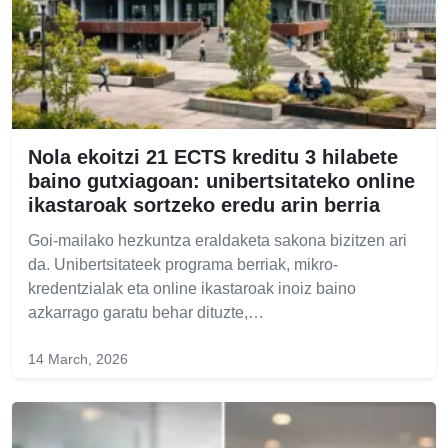
Nola ekoitzi 21 ECTS kreditu 3 hilabete
baino gutxiagoan: unibertsitateko online
ikastaroak sortzeko eredu arin berria
Goi-mailako hezkuntza eraldaketa sakona bizitzen ari
da. Unibertsitateek programa berriak, mikro-
kredentzialak eta online ikastaroak inoiz baino
azkarrago garatu behar dituzte,…
14 March, 2026