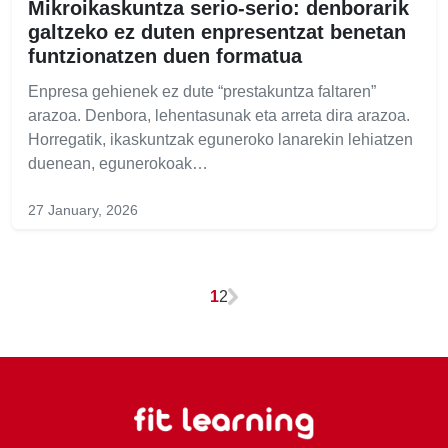
Mikroikaskuntza serio-serio: denborarik
galtzeko ez duten enpresentzat benetan
funtzionatzen duen formatua
Enpresa gehienek ez dute “prestakuntza faltaren”
arazoa. Denbora, lehentasunak eta arreta dira arazoa.
Horregatik, ikaskuntzak eguneroko lanarekin lehiatzen
duenean, egunerokoak…
27 January, 2026
1
2