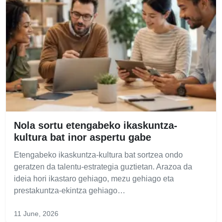
Nola sortu etengabeko ikaskuntza-
kultura bat inor aspertu gabe
Etengabeko ikaskuntza-kultura bat sortzea ondo
geratzen da talentu-estrategia guztietan. Arazoa da
ideia hori ikastaro gehiago, mezu gehiago eta
prestakuntza-ekintza gehiago…
11 June, 2026