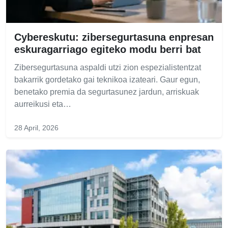
Cybereskutu: zibersegurtasuna enpresan
eskuragarriago egiteko modu berri bat
Zibersegurtasuna aspaldi utzi zion espezialistentzat
bakarrik gordetako gai teknikoa izateari. Gaur egun,
benetako premia da segurtasunez jardun, arriskuak
aurreikusi eta…
28 April, 2026