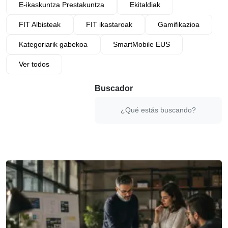
E-ikaskuntza Prestakuntza
Ekitaldiak
FIT Albisteak
FIT ikastaroak
Gamifikazioa
Kategoriarik gabekoa
SmartMobile EUS
Ver todos
Buscador