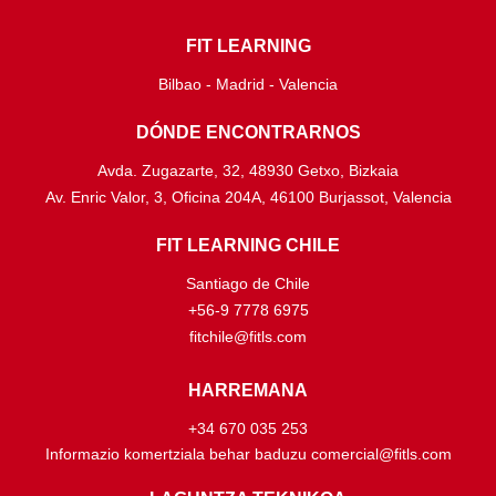
FIT LEARNING
Bilbao - Madrid - Valencia
DÓNDE ENCONTRARNOS
Avda. Zugazarte, 32, 48930 Getxo, Bizkaia
Av. Enric Valor, 3, Oficina 204A, 46100 Burjassot, Valencia
FIT LEARNING CHILE
Santiago de Chile
+56-9 7778 6975
fitchile@fitls.com
HARREMANA
+34 670 035 253
Informazio komertziala behar baduzu comercial@fitls.com