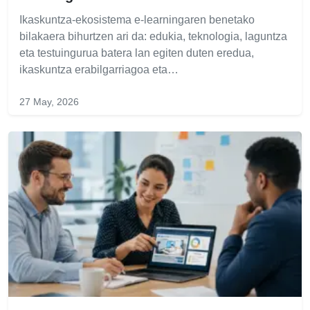
Ikaskuntza-ekosistema e-learningaren benetako
bilakaera bihurtzen ari da: edukia, teknologia, laguntza
eta testuingurua batera lan egiten duten eredua,
ikaskuntza erabilgarriagoa eta…
27 May, 2026