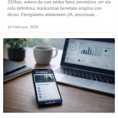
2026an, aukera da zure taldea fokuz prestatzea: zer eta
nola definitzea, ikaskuntzak benetako eragina izan
dezan. Etengabeko aldaketekin (IA, prozesuak,…
10 February, 2026