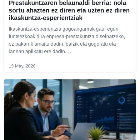
Prestakuntzaren belaunaldi berria: nola
sortu ahazten ez diren eta uzten ez diren
ikaskuntza-esperientziak
Ikaskuntza-esperientzia gogoangarriak gaur egun
funtsezkoak dira enpresa-prestakuntza diseinatzeko,
ez bakarrik amaitu dadin, baizik eta gogoratu eta
lanean aplikatu ere dadin.…
19 May, 2026