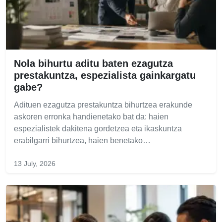
Nola bihurtu aditu baten ezagutza
prestakuntza, espezialista gainkargatu
gabe?
Adituen ezagutza prestakuntza bihurtzea erakunde
askoren erronka handienetako bat da: haien
espezialistek dakitena gordetzea eta ikaskuntza
erabilgarri bihurtzea, haien benetako…
13 July, 2026