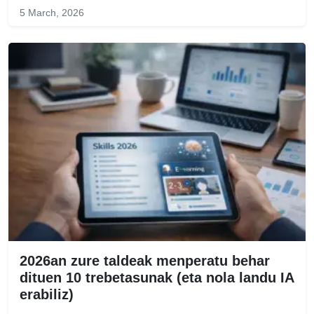
5 March, 2026
2026an zure taldeak menperatu behar
dituen 10 trebetasunak (eta nola landu IA
erabiliz)