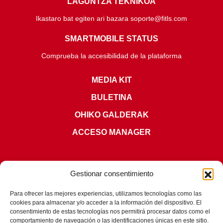
LAGUNTZA TEKNIKOA
Ikastaro bat egiten ari bazara soporte@fitls.com
SMARTMOBILE STATUS
Comprueba la accesibilidad de la plataforma
MEDIA KIT
BULETINA
OHIKO GALDERAK
ACCESO MANAGER
Gestionar consentimiento
Para ofrecer las mejores experiencias, utilizamos tecnologías como las
ZIURTAGIRIAK
cookies para almacenar y/o acceder a la información del dispositivo. El
consentimiento de estas tecnologías nos permitirá procesar datos como el
comportamiento de navegación o las identificaciones únicas en este sitio.