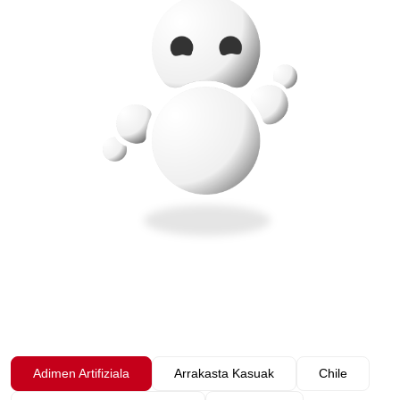
Adimen Artifiziala
Arrakasta Kasuak
Chile