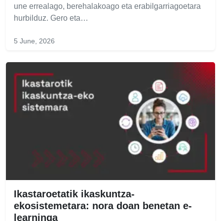
une errealago, berehalakoago eta erabilgarriagoetara
hurbilduz. Gero eta…
5 June, 2026
Ikastaroetatik ikaskuntza-
ekosistemetara: nora doan benetan e-
learninga