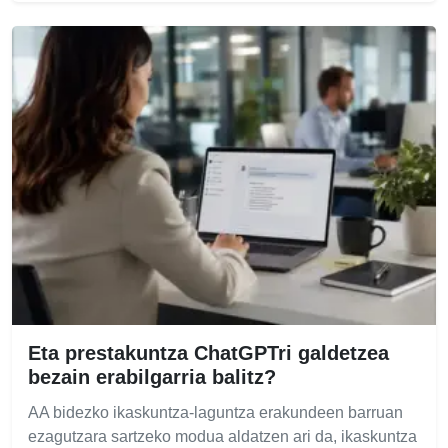
Eta prestakuntza ChatGPTri galdetzea
bezain erabilgarria balitz?
AA bidezko ikaskuntza-laguntza erakundeen barruan
ezagutzara sartzeko modua aldatzen ari da, ikaskuntza