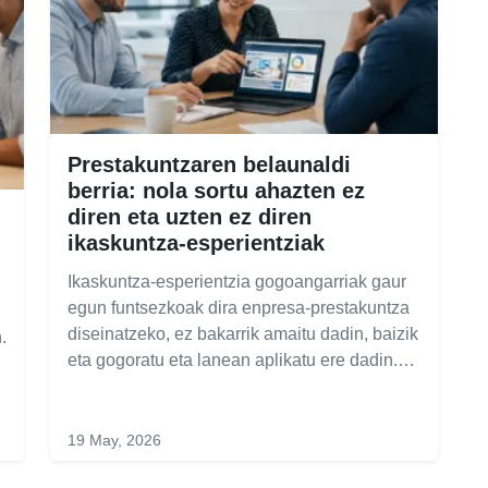
Prestakuntzaren belaunaldi
berria: nola sortu ahazten ez
diren eta uzten ez diren
ikaskuntza-esperientziak
Ikaskuntza-esperientzia gogoangarriak gaur
egun funtsezkoak dira enpresa-prestakuntza
diseinatzeko, ez bakarrik amaitu dadin, baizik
.
eta gogoratu eta lanean aplikatu ere dadin.…
19 May, 2026