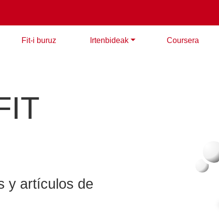
Fit-i buruz
Irtenbideak
Coursera
FIT
s y artículos de