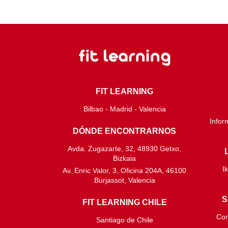
FIT LEARNING
Bilbao - Madrid - Valencia
Infor
DÓNDE ENCONTRARNOS
Avda. Zugazarte, 32, 48930 Getxo,
Bizkaia
I
Av. Enric Valor, 3, Oficina 204A, 46100
Burjassot, Valencia
S
FIT LEARNING CHILE
Com
Santiago de Chile