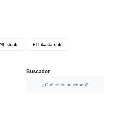
Albisteak
FIT ikastaroak
Buscador