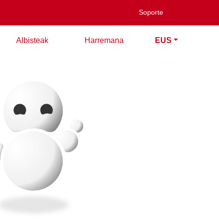
Soporte
Albisteak
Harremana
EUS