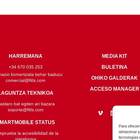
HARREMANA
MEDIA KIT
BULETINA
+34 670 035 253
mazio komertziala behar baduzu
OHIKO GALDERAK
comercial@fitls.com
ACCESO MANAGER
LAGUNTZA TEKNIKOA
kastaro bat egiten ari bazara
soporte@fitls.com
MARTMOBILE STATUS
Para ofrecer
almacenar y/
prueba la accesibilidad de la
tecnologías
plataforma