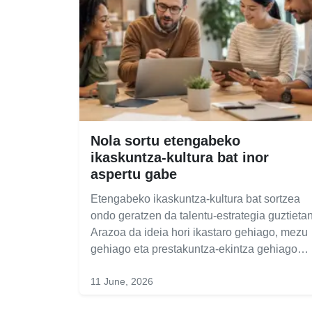
Nola sortu etengabeko
ikaskuntza-kultura bat inor
aspertu gabe
Etengabeko ikaskuntza-kultura bat sortzea
ondo geratzen da talentu-estrategia guztietan
Arazoa da ideia hori ikastaro gehiago, mezu
gehiago eta prestakuntza-ekintza gehiago…
11 June, 2026