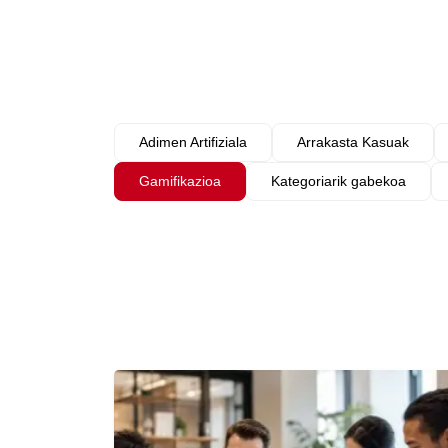
Adimen Artifiziala
Arrakasta Kasuak
Gamifikazioa
Kategoriarik gabekoa