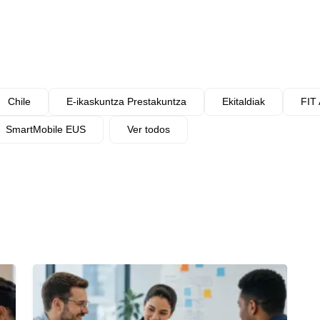
Chile
E-ikaskuntza Prestakuntza
Ekitaldiak
FIT 
SmartMobile EUS
Ver todos