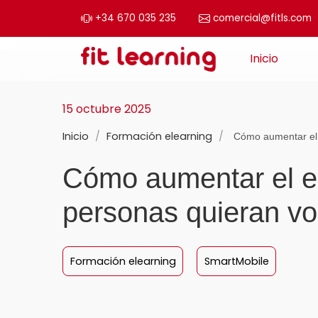
+34 670 035 235
comercial@fitls.com
Saltar al contenido
Inicio
Navegación principal
15 octubre 2025
Inicio
/
Formación elearning
/
Cómo aumentar el
Cómo aumentar el e
personas quieran vo
Formación elearning
SmartMobile