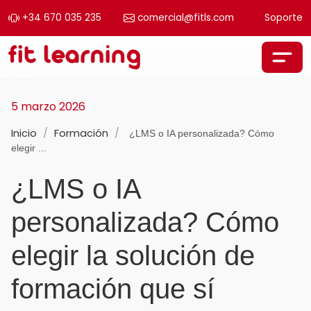
+34 670 035 235
comercial@fitls.com
Soporte
Saltar al contenido
Navegación principal
5 marzo 2026
Inicio
/
Formación
/
¿LMS o IA personalizada? Cómo
elegir ...
¿LMS o IA
personalizada? Cómo
elegir la solución de
formación que sí