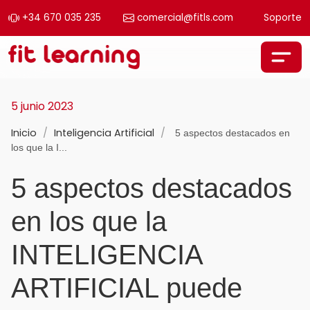
+34 670 035 235
comercial@fitls.com
Soporte
Saltar al contenido
Navegación principal
5 junio 2023
Inicio
/
Inteligencia Artificial
/
5 aspectos destacados en
los que la I...
5 aspectos destacados
en los que la
INTELIGENCIA
ARTIFICIAL puede