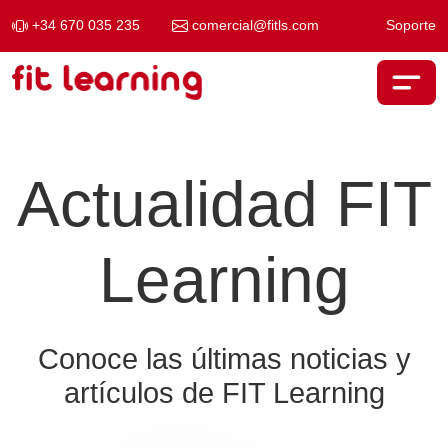
+34 670 035 235
comercial@fitls.com
Soporte
Saltar al contenido
Navegación principal
Actualidad FIT
Learning
Conoce las últimas noticias y
artículos de FIT Learning