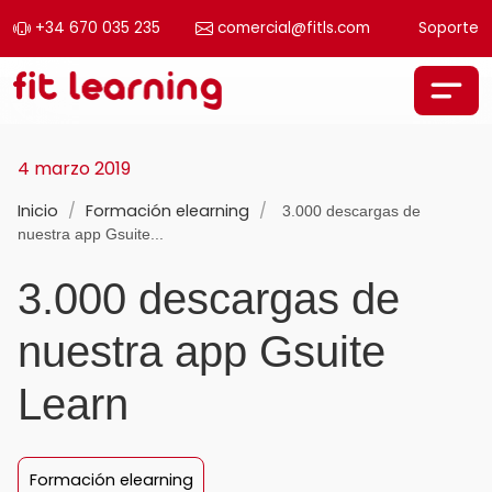
+34 670 035 235
comercial@fitls.com
Soporte
Saltar al contenido
Navegación principal
4 marzo 2019
Inicio
/
Formación elearning
/
3.000 descargas de
nuestra app Gsuite...
3.000 descargas de
nuestra app Gsuite
Learn
Formación elearning