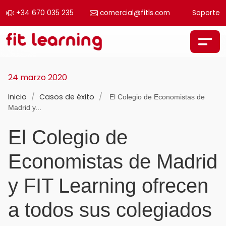
+34 670 035 235
comercial@fitls.com
Soporte
Saltar al contenido
Navegación principal
24 marzo 2020
Inicio
/
Casos de éxito
/
El Colegio de Economistas de
Madrid y...
El Colegio de
Economistas de Madrid
y FIT Learning ofrecen
a todos sus colegiados