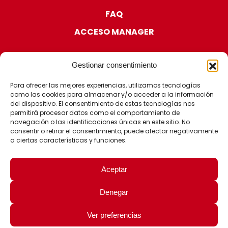
FAQ
ACCESO MANAGER
Gestionar consentimiento
Para ofrecer las mejores experiencias, utilizamos tecnologías
como las cookies para almacenar y/o acceder a la información
CERTIFICACIONES
del dispositivo. El consentimiento de estas tecnologías nos
permitirá procesar datos como el comportamiento de
navegación o las identificaciones únicas en este sitio. No
consentir o retirar el consentimiento, puede afectar negativamente
a ciertas características y funciones.
Aceptar
Denegar
© 2026 - Fit Learning |
|
|
Aviso Legal
Política de Privacidad
Ver preferencias
|
Política de Cookies
Política de la Seguridad de la Información