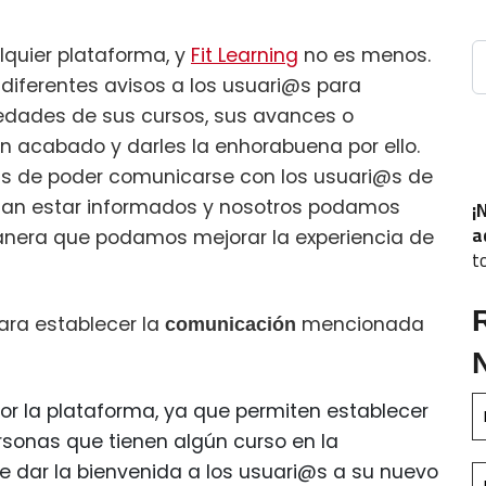
B
lquier plataforma, y
Fit Learning
no es menos.
iferentes avisos a los usuari@s para
vedades de sus cursos, sus avances o
n acabado y darles la enhorabuena por ello.
as de poder comunicarse con los usuari@s de
¡
dan estar informados y nosotros podamos
a
manera que podamos mejorar la experiencia de
t
ara establecer la
mencionada
comunicación
or la plataforma, ya que permiten establecer
rsonas que tienen algún curso en la
 dar la bienvenida a los usuari@s a su nuevo