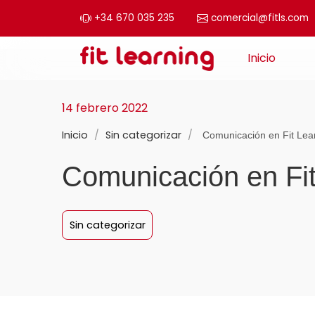
+34 670 035 235
comercial@fitls.com
Saltar al contenido
Inicio
Navegación principal
14 febrero 2022
Inicio
/
Sin categorizar
/
Comunicación en Fit Lea
Comunicación en Fit
Sin categorizar