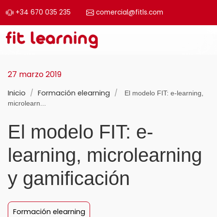
+34 670 035 235
comercial@fitls.com
Saltar al contenido
Navegación principal
27 marzo 2019
Inicio
/
Formación elearning
/
El modelo FIT: e-learning,
microlearn...
El modelo FIT: e-
learning, microlearning
y gamificación
Formación elearning