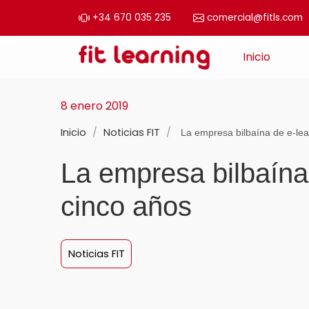
+34 670 035 235
comercial@fitls.com
Saltar al contenido
Inicio
Navegación principal
8 enero 2019
Inicio
/
Noticias FIT
/
La empresa bilbaína de e-lear
La empresa bilbaína 
cinco años
Noticias FIT