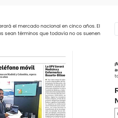
B
derará el mercado nacional en cinco años. El
izás sean términos que todavía no os suenen
¡
a
t