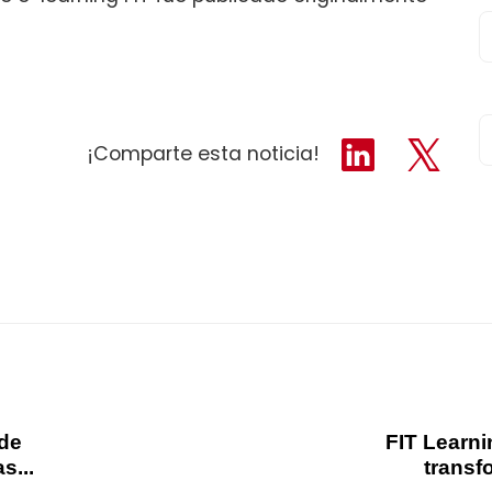
¡Comparte esta noticia!
 de
FIT Learn
s...
transf