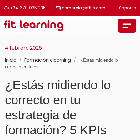
+34 670 035 235
comercial@fitls.com
Soporte
Saltar al contenido
Navegación principal
4 febrero 2026
Inicio
/
Formación elearning
/
¿Estás midiendo lo
correcto en tu est...
¿Estás midiendo lo
correcto en tu
estrategia de
formación? 5 KPIs