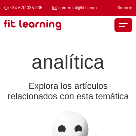
+34 670 035 235
comercial@fitls.com
Soporte
Saltar al contenido
Navegación principal
analítica
Explora los artículos
relacionados con esta temática