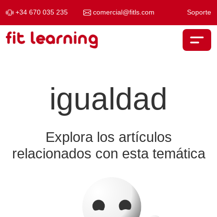
+34 670 035 235
comercial@fitls.com
Soporte
Saltar al contenido
Navegación principal
igualdad
Explora los artículos
relacionados con esta temática