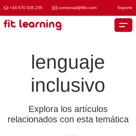
+34 670 035 235
comercial@fitls.com
Soporte
Saltar al contenido
Navegación principal
lenguaje
inclusivo
Explora los artículos
relacionados con esta temática