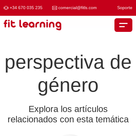
+34 670 035 235
comercial@fitls.com
Soporte
Saltar al contenido
Navegación principal
perspectiva de
género
Explora los artículos
relacionados con esta temática