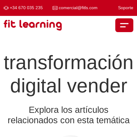
+34 670 035 235
comercial@fitls.com
Soporte
Saltar al contenido
Navegación principal
transformación
digital vender
Explora los artículos
relacionados con esta temática