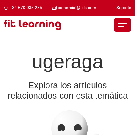
+34 670 035 235
comercial@fitls.com
Soporte
Saltar al contenido
Navegación principal
ugeraga
Explora los artículos
relacionados con esta temática