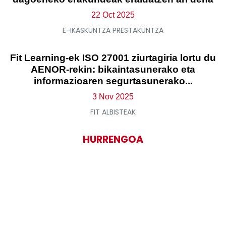
22 Oct 2025
E-IKASKUNTZA PRESTAKUNTZA
Fit Learning-ek ISO 27001 ziurtagiria lortu du
AENOR-rekin: bikaintasunerako eta
informazioaren segurtasunerako...
3 Nov 2025
FIT ALBISTEAK
HURRENGOA