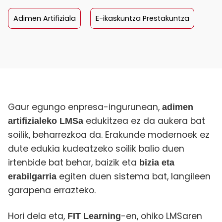
Adimen Artifiziala
E-ikaskuntza Prestakuntza
Gaur egungo enpresa-ingurunean,
adimen
edukitzea ez da aukera bat
artifizialeko LMSa
soilik, beharrezkoa da. Erakunde modernoek ez
dute edukia kudeatzeko soilik balio duen
irtenbide bat behar, baizik eta
bizia eta
egiten duen sistema bat, langileen
erabilgarria
garapena errazteko.
Hori dela eta,
-en, ohiko LMSaren
FIT Learning