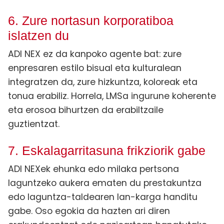
6. Zure nortasun korporatiboa
islatzen du
ADI NEX ez da kanpoko agente bat: zure
enpresaren estilo bisual eta kulturalean
integratzen da, zure hizkuntza, koloreak eta
tonua erabiliz. Horrela, LMSa ingurune koherente
eta erosoa bihurtzen da erabiltzaile
guztientzat.
7. Eskalagarritasuna frikziorik gabe
ADI NEXek ehunka edo milaka pertsona
laguntzeko aukera ematen du prestakuntza
edo laguntza-taldearen lan-karga handitu
gabe. Oso egokia da hazten ari diren