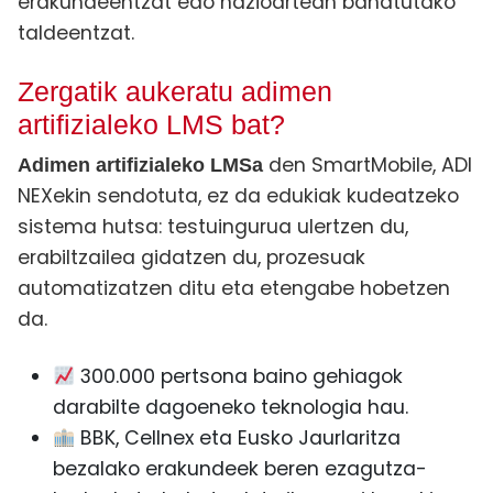
erakundeentzat edo nazioartean banatutako
taldeentzat.
Zergatik aukeratu adimen
artifizialeko LMS bat?
den SmartMobile, ADI
Adimen artifizialeko LMSa
NEXekin sendotuta, ez da edukiak kudeatzeko
sistema hutsa: testuingurua ulertzen du,
erabiltzailea gidatzen du, prozesuak
automatizatzen ditu eta etengabe hobetzen
da.
300.000 pertsona baino gehiagok
darabilte dagoeneko teknologia hau.
BBK, Cellnex eta Eusko Jaurlaritza
bezalako erakundeek beren ezagutza-