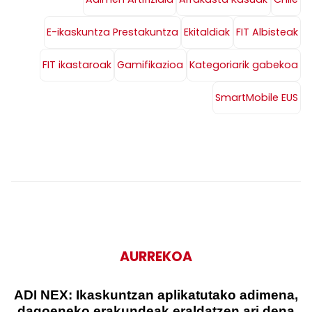
E-ikaskuntza Prestakuntza
Ekitaldiak
FIT Albisteak
FIT ikastaroak
Gamifikazioa
Kategoriarik gabekoa
SmartMobile EUS
AURREKOA
ADI NEX: Ikaskuntzan aplikatutako adimena,
dagoeneko erakundeak eraldatzen ari dena