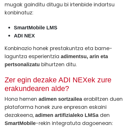
mugak gainditu ditugu bi irtenbide indartsu
konbinatuz:
SmartMobile LMS
ADI NEX
Konbinazio honek prestakuntza eta barne-
laguntza esperientzia
adimentsu, arin eta
bihurtzen ditu.
pertsonalizatu
Zer egin dezake ADI NEXek zure
erakundearen alde?
Hona hemen
erabiltzen duen
adimen sortzailea
plataforma honek zure enpresan eskaini
dezakeena,
den
adimen artifizialeko LMSa
-rekin integratuta dagoenean:
SmartMobile