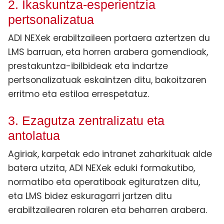
2. Ikaskuntza-esperientzia
pertsonalizatua
ADI NEXek erabiltzaileen portaera aztertzen du
LMS barruan, eta horren arabera gomendioak,
prestakuntza-ibilbideak eta indartze
pertsonalizatuak eskaintzen ditu, bakoitzaren
erritmo eta estiloa errespetatuz.
3. Ezagutza zentralizatu eta
antolatua
Agiriak, karpetak edo intranet zaharkituak alde
batera utzita, ADI NEXek eduki formakutibo,
normatibo eta operatiboak egituratzen ditu,
eta LMS bidez eskuragarri jartzen ditu
erabiltzailearen rolaren eta beharren arabera.