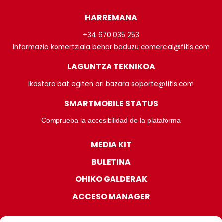
HARREMANA
+34 670 035 253
Informazio komertziala behar baduzu comercial@fitls.com
LAGUNTZA TEKNIKOA
Ikastaro bat egiten ari bazara soporte@fitls.com
SMARTMOBILE STATUS
Comprueba la accesibilidad de la plataforma
MEDIA KIT
BULETINA
OHIKO GALDERAK
ACCESO MANAGER