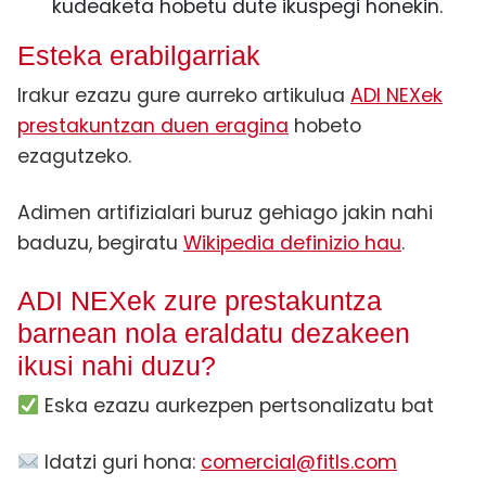
kudeaketa hobetu dute ikuspegi honekin.
Esteka erabilgarriak
Irakur ezazu gure aurreko artikulua
ADI NEXek
prestakuntzan duen eragina
hobeto
ezagutzeko.
Adimen artifizialari buruz gehiago jakin nahi
baduzu, begiratu
Wikipedia definizio hau
.
ADI NEXek zure prestakuntza
barnean nola eraldatu dezakeen
ikusi nahi duzu?
Eska ezazu aurkezpen pertsonalizatu bat
Idatzi guri hona:
comercial@fitls.com