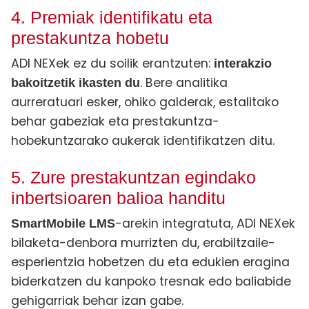
4. Premiak identifikatu eta
prestakuntza hobetu
ADI NEXek ez du soilik erantzuten:
interakzio
. Bere analitika
bakoitzetik ikasten du
aurreratuari esker, ohiko galderak, estalitako
behar gabeziak eta prestakuntza-
hobekuntzarako aukerak identifikatzen ditu.
5. Zure prestakuntzan egindako
inbertsioaren balioa handitu
-arekin integratuta, ADI NEXek
SmartMobile LMS
bilaketa-denbora murrizten du, erabiltzaile-
esperientzia hobetzen du eta edukien eragina
biderkatzen du kanpoko tresnak edo baliabide
gehigarriak behar izan gabe.