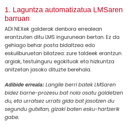
1. Laguntza automatizatua LMSaren
barruan
ADI NEXek galderak denbora errealean
erantzuten ditu LMS ingurunean bertan. Ez da
gehiago behar posta bidaltzea edo
eskuliburuetan bilatzea: zure taldeek erantzun
argiak, testuinguru egokituak eta hizkuntza
anitzetan jasoko dituzte berehala.
Langile berri batek LMSaren
Adibide erreala:
bidez barne-prozesu bat nola osatu galdetzen
du, eta urratsez urrats gida bat jasotzen du
segundu gutxitan, gizaki baten esku-hartzerik
gabe.