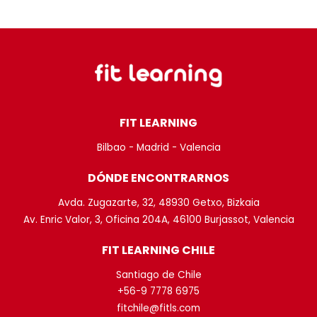
FIT LEARNING
Bilbao - Madrid - Valencia
DÓNDE ENCONTRARNOS
Avda. Zugazarte, 32, 48930 Getxo, Bizkaia
Av. Enric Valor, 3, Oficina 204A, 46100 Burjassot, Valencia
FIT LEARNING CHILE
Santiago de Chile
+56-9 7778 6975
fitchile@fitls.com