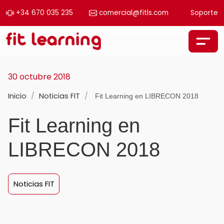
+34 670 035 235
comercial@fitls.com
Soporte
Saltar al contenido
Navegación principal
30 octubre 2018
Inicio
/
Noticias FIT
/
Fit Learning en LIBRECON 2018
Fit Learning en
LIBRECON 2018
Noticias FIT