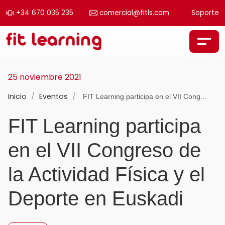
+34 670 035 235
comercial@fitls.com
Soporte
Saltar al contenido
Navegación principal
25 noviembre 2021
Inicio
/
Eventos
/
FIT Learning participa en el VII Cong...
FIT Learning participa
en el VII Congreso de
la Actividad Física y el
Deporte en Euskadi