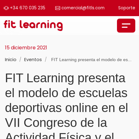
+34 670 035 235
comercial@fitls.com
Soporte
Saltar al contenido
Navegación principal
15 diciembre 2021
Inicio
/
Eventos
/
FIT Learning presenta el modelo de es...
FIT Learning presenta
el modelo de escuelas
deportivas online en el
VII Congreso de la
Actividad Física y el