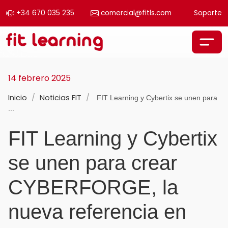
+34 670 035 235
comercial@fitls.com
Soporte
Saltar al contenido
Navegación principal
14 febrero 2025
Inicio
/
Noticias FIT
/
FIT Learning y Cybertix se unen para
...
FIT Learning y Cybertix
se unen para crear
CYBERFORGE, la
nueva referencia en