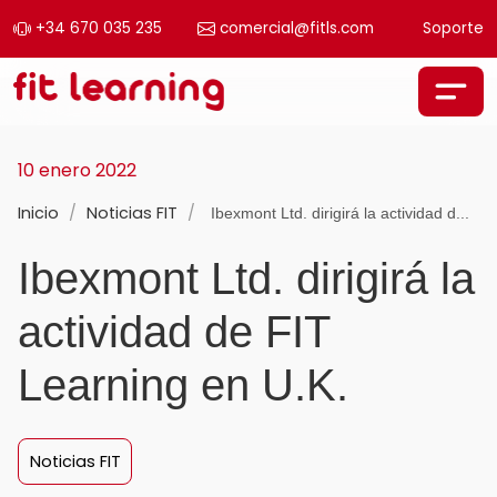
+34 670 035 235
comercial@fitls.com
Soporte
Saltar al contenido
Navegación principal
10 enero 2022
Inicio
/
Noticias FIT
/
Ibexmont Ltd. dirigirá la actividad d...
Ibexmont Ltd. dirigirá la
actividad de FIT
Learning en U.K.
Noticias FIT