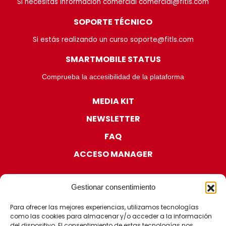
Si necesitas información comercial comercial@fitls.com
SOPORTE TÉCNICO
Si estás realizando un curso soporte@fitls.com
SMARTMOBILE STATUS
Comprueba la accesibilidad de la plataforma
MEDIA KIT
NEWSLETTER
FAQ
ACCESO MANAGER
Gestionar consentimiento
Para ofrecer las mejores experiencias, utilizamos tecnologías
como las cookies para almacenar y/o acceder a la información
del dispositivo. El consentimiento de estas tecnologías nos