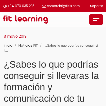
+34 670 035 235
comercial@fitls.com
Soporte
Saltar al contenido
Navegación principal
8 mayo 2019
Inicio
/
Noticias FIT
/
¿Sabes lo que podrías conseguir si
ll...
¿Sabes lo que podrías
conseguir si llevaras la
formación y
comunicación de tu