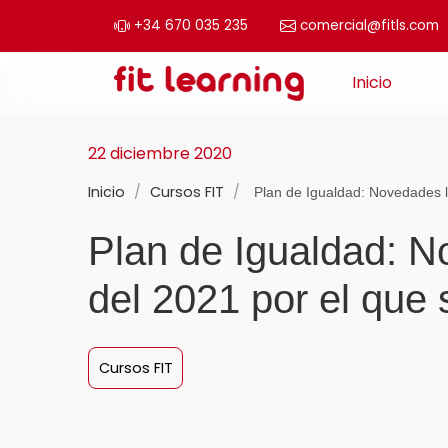
+34 670 035 235
comercial@fitls.com
Saltar al contenido
Inicio
Navegación principal
22 diciembre 2020
Inicio
/
Cursos FIT
/
Plan de Igualdad: Novedades l
Plan de Igualdad: No
del 2021 por el que 
Cursos FIT