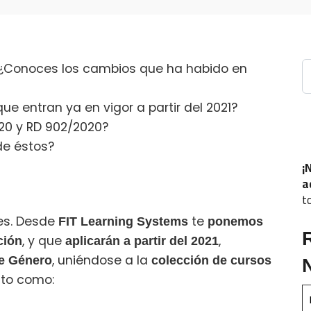
B
Conoces los cambios que ha habido en
e entran ya en vigor a partir del 2021?
20 y RD 902/2020?
de éstos?
¡
a
t
ces. Desde
te
FIT Learning Systems
ponemos
, y que
,
ción
aplicarán a partir del 2021
, uniéndose a la
de Género
colección de cursos
ito como: