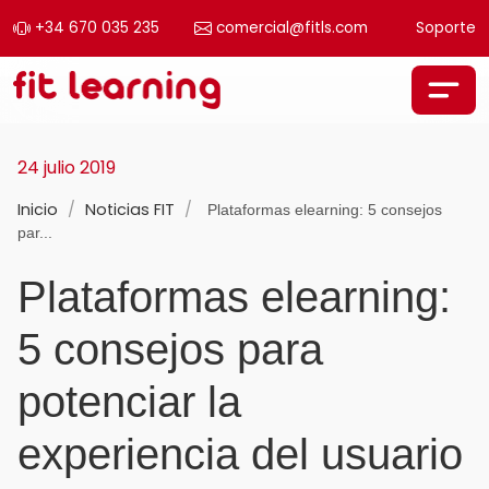
+34 670 035 235
comercial@fitls.com
Soporte
Saltar al contenido
Navegación principal
24 julio 2019
Inicio
/
Noticias FIT
/
Plataformas elearning: 5 consejos
par...
Plataformas elearning:
5 consejos para
potenciar la
experiencia del usuario