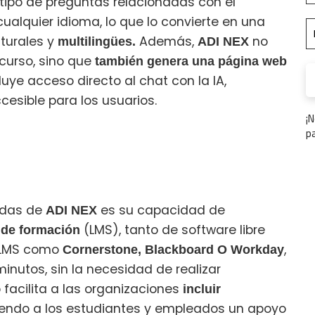
tipo de preguntas relacionadas con el
ualquier idioma, lo que lo convierte en una
lturales y
Además,
no
multilingües.
ADI NEX
 curso, sino que
también genera una página web
luye acceso directo al chat con la IA,
esible para los usuarios.
¡
p
adas de
es su capacidad de
ADI NEX
(LMS), tanto de software libre
 de formación
LMS como
,
Cornerstone, Blackboard O Workday
nutos, sin la necesidad de realizar
facilita a las organizaciones
incluir
ciendo a los estudiantes y empleados un apoyo