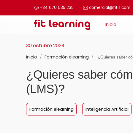
+34 670 035 235
comercial@fitls.com
Saltar al contenido
Inicio
Navegación principal
30 octubre 2024
Inicio
/
Formación elearning
/
¿Quieres saber có
¿Quieres saber cómo
(LMS)?
Formación elearning
Inteligencia Artificial