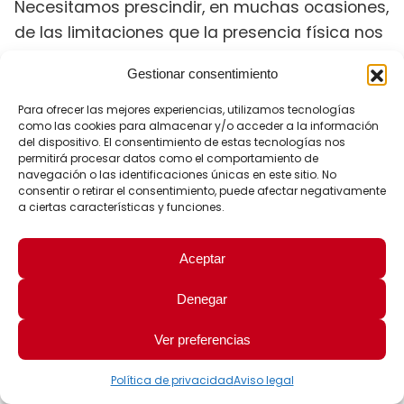
Necesitamos prescindir, en muchas ocasiones,
de las limitaciones que la presencia física nos
exige para acercarnos a modelos más
Gestionar consentimiento
alineados con la
y la presencia
multicanalidad
.
virtual
Para ofrecer las mejores experiencias, utilizamos tecnologías
como las cookies para almacenar y/o acceder a la información
del dispositivo. El consentimiento de estas tecnologías nos
El uso de
, apoyado en metodología
vídeo
permitirá procesar datos como el comportamiento de
navegación o las identificaciones únicas en este sitio. No
es algo ya consolidado, cada
microlearning
consentir o retirar el consentimiento, puede afectar negativamente
vez más extendido, y que
presenta pocas
a ciertas características y funciones.
Entre ellas destacan el acceso a
limitaciones.
vídeos desde conexiones 3G lentas o el
Aceptar
consumo de datos fuera de zonas wifi.
Con el
Denegar
y será posible desarrollar
5G esto cambiará
esta modalidad e incluir recursos en vídeos
Ver preferencias
cada vez más potentes. La apuesta por el
microlearning ya ha empezado, pero solo se
Política de privacidad
Aviso legal