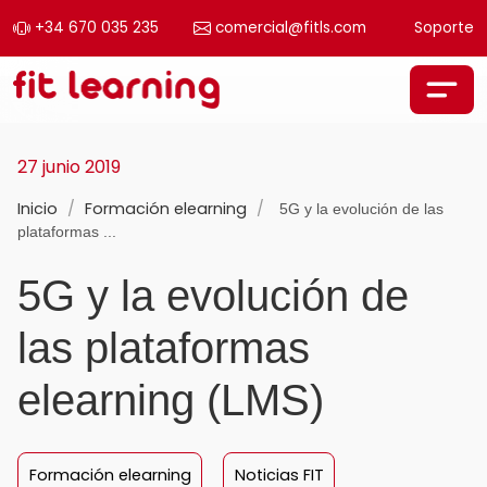
+34 670 035 235
comercial@fitls.com
Soporte
Saltar al contenido
Navegación principal
27 junio 2019
Inicio
/
Formación elearning
/
5G y la evolución de las
plataformas ...
5G y la evolución de
las plataformas
elearning (LMS)
Formación elearning
Noticias FIT