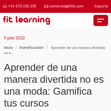
+34 670 035 235
comercial@fitls.com
Soporte
Saltar al contenido
Navegación principal
11 julio 2022
Inicio
/
Gamificación
/
Aprender de una manera divertida
no e...
Aprender de una
manera divertida no es
una moda: Gamifica
tus cursos