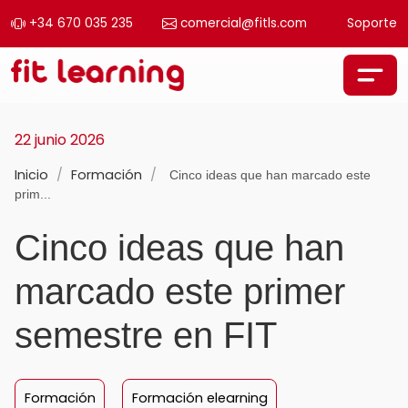
+34 670 035 235
comercial@fitls.com
Soporte
Saltar al contenido
Navegación principal
22 junio 2026
Inicio
/
Formación
/
Cinco ideas que han marcado este
prim...
Cinco ideas que han
marcado este primer
semestre en FIT
Formación
Formación elearning