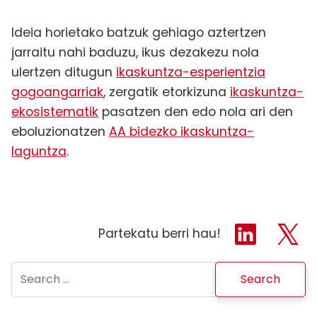
Ideia horietako batzuk gehiago aztertzen
jarraitu nahi baduzu, ikus dezakezu nola
ulertzen ditugun
ikaskuntza-esperientzia
gogoangarriak
, zergatik etorkizuna
ikaskuntza-
ekosistematik
pasatzen den edo nola ari den
eboluzionatzen
AA bidezko ikaskuntza-
laguntza
.
Partekatu berri hau!
Search for: