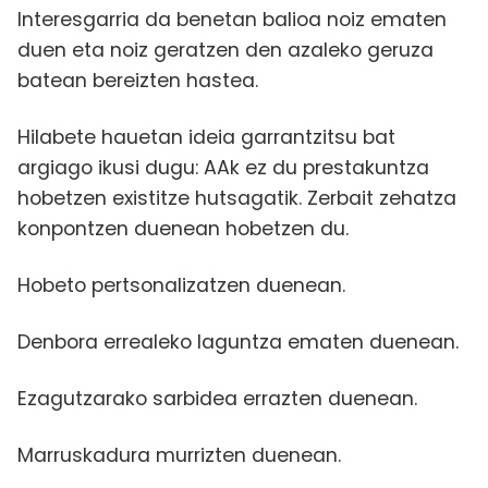
Interesgarria da benetan balioa noiz ematen
duen eta noiz geratzen den azaleko geruza
batean bereizten hastea.
Hilabete hauetan ideia garrantzitsu bat
argiago ikusi dugu: AAk ez du prestakuntza
hobetzen existitze hutsagatik. Zerbait zehatza
konpontzen duenean hobetzen du.
Hobeto pertsonalizatzen duenean.
Denbora errealeko laguntza ematen duenean.
Ezagutzarako sarbidea errazten duenean.
Marruskadura murrizten duenean.