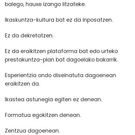
balego, hauxe izango litzateke.
Ikaskuntza-kultura bat ez da inposatzen.
Ez da dekretatzen.
Ez da eraikitzen plataforma bat edo urteko
prestakuntza-plan bat dagoelako bakarrik.
Esperientzia ondo diseinatuta dagoenean
eraikitzen da.
Ikastea astunegia egiten ez denean.
Formatua egokitzen denean.
Zentzua dagoenean.