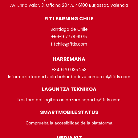
Av. Enric Valor, 3, Oficina 204A, 46100 Burjassot, Valencia
FIT LEARNING CHILE
Santiago de Chile
+56-9 7778 6975
fitchile@fitls.com
HARREMANA
+34 670 035 253
Informazio komertziala behar baduzu comercial@fitls.com
LAGUNTZA TEKNIKOA
Ikastaro bat egiten ari bazara soporte@fitls.com
SMARTMOBILE STATUS
Comprueba la accesibilidad de la plataforma
MEDIA KIT