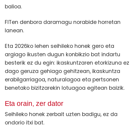
balioa.
FITen denbora daramagu norabide horretan
lanean.
Eta 2026ko lehen seihileko honek gero eta
argiago ikusten dugun konbikzio bat indartu
besterik ez du egin: ikaskuntzaren etorkizuna ez
dago geruza gehiago gehitzean, ikaskuntza
erabilgarriagoa, naturalagoa eta pertsonen
benetako bizitzarekin lotuagoa egitean baizik.
Eta orain, zer dator
Seihileko honek zerbait uzten badigu, ez da
ondorio itxi bat.