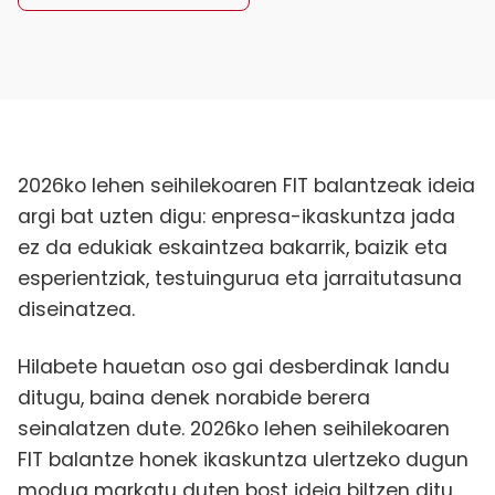
2026ko lehen seihilekoaren FIT balantzeak ideia
argi bat uzten digu: enpresa-ikaskuntza jada
ez da edukiak eskaintzea bakarrik, baizik eta
esperientziak, testuingurua eta jarraitutasuna
diseinatzea.
Hilabete hauetan oso gai desberdinak landu
ditugu, baina denek norabide berera
seinalatzen dute. 2026ko lehen seihilekoaren
FIT balantze honek ikaskuntza ulertzeko dugun
modua markatu duten bost ideia biltzen ditu.