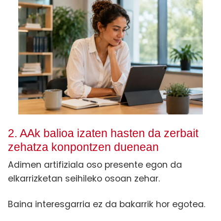
2. AAk balioa izaten hasten da zerbait
zehatza konpontzen duenean
Adimen artifiziala oso presente egon da
elkarrizketan seihileko osoan zehar.
Baina interesgarria ez da bakarrik hor egotea.