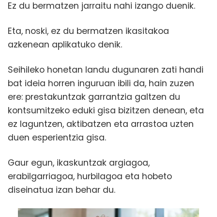
Ez du bermatzen jarraitu nahi izango duenik.
Eta, noski, ez du bermatzen ikasitakoa
azkenean aplikatuko denik.
Seihileko honetan landu dugunaren zati handi
bat ideia horren inguruan ibili da, hain zuzen
ere: prestakuntzak garrantzia galtzen du
kontsumitzeko eduki gisa bizitzen denean, eta
ez laguntzen, aktibatzen eta arrastoa uzten
duen esperientzia gisa.
Gaur egun, ikaskuntzak argiagoa,
erabilgarriagoa, hurbilagoa eta hobeto
diseinatua izan behar du.