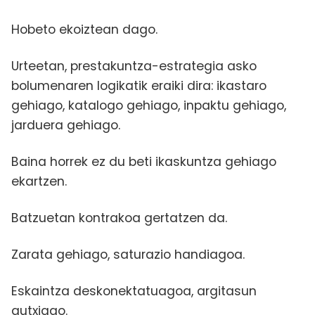
Hobeto ekoiztean dago.
Urteetan, prestakuntza-estrategia asko
bolumenaren logikatik eraiki dira: ikastaro
gehiago, katalogo gehiago, inpaktu gehiago,
jarduera gehiago.
Baina horrek ez du beti ikaskuntza gehiago
ekartzen.
Batzuetan kontrakoa gertatzen da.
Zarata gehiago, saturazio handiagoa.
Eskaintza deskonektatuagoa, argitasun
gutxiago.