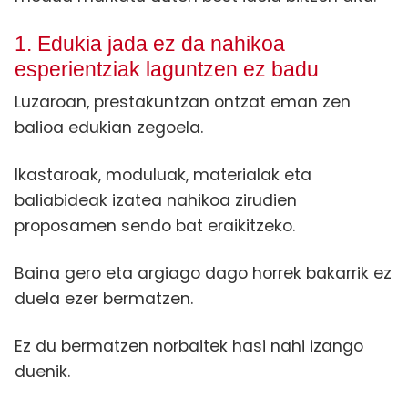
1. Edukia jada ez da nahikoa
esperientziak laguntzen ez badu
Luzaroan, prestakuntzan ontzat eman zen
balioa edukian zegoela.
Ikastaroak, moduluak, materialak eta
baliabideak izatea nahikoa zirudien
proposamen sendo bat eraikitzeko.
Baina gero eta argiago dago horrek bakarrik ez
duela ezer bermatzen.
Ez du bermatzen norbaitek hasi nahi izango
duenik.