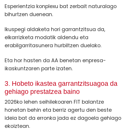
Esperientzia konplexu bat zerbait naturalago
bihurtzen duenean.
Ikuspegi aldaketa hori garrantzitsua da,
elkarrizketa modatik aldendu eta
erabilgarritasunera hurbiltzen duelako.
Eta hor hasten da AA benetan enpresa-
ikaskuntzaren parte izaten.
3. Hobeto ikastea garrantzitsuagoa da
gehiago prestatzea baino
2026ko lehen seihilekoaren FIT balantze
honetan behin eta berriz agertu den beste
ideia bat da erronka jada ez dagoela gehiago
ekoiztean.