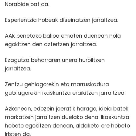
Norabide bat da.
Esperientzia hobeak diseinatzen jarraitzea.
AAk benetako balioa ematen duenean nola
egokitzen den aztertzen jarraitzea.
Ezagutza beharraren unera hurbiltzen
jarraitzea.
Zentzu gehiagorekin eta marruskadura
gutxiagorekin ikaskuntza eraikitzen jarraitzea.
Azkenean, edozein joeratik harago, ideia batek
markatzen jarraitzen duelako dena: ikaskuntza
hobeto egokitzen denean, aldaketa ere hobeto
iristen da.