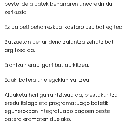
beste ideia batek beharraren unearekin du
zerikusia.
Ez da beti beharrezkoa ikastaro oso bat egitea.
Batzuetan behar dena zalantza zehatz bat
argitzea da.
Erantzun erabilgarri bat aurkitzea.
Eduki batera une egokian sartzea.
Aldaketa hori garrantzitsua da, prestakuntza
eredu itxiago eta programatuago batetik
egunerokoan integratuago dagoen beste
batera eramaten duelako.