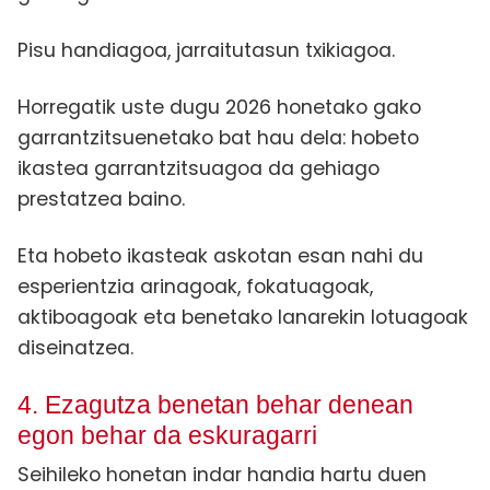
Pisu handiagoa, jarraitutasun txikiagoa.
Horregatik uste dugu 2026 honetako gako
garrantzitsuenetako bat hau dela: hobeto
ikastea garrantzitsuagoa da gehiago
prestatzea baino.
Eta hobeto ikasteak askotan esan nahi du
esperientzia arinagoak, fokatuagoak,
aktiboagoak eta benetako lanarekin lotuagoak
diseinatzea.
4. Ezagutza benetan behar denean
egon behar da eskuragarri
Seihileko honetan indar handia hartu duen