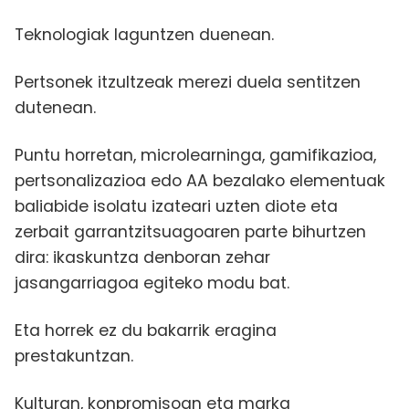
Teknologiak laguntzen duenean.
Pertsonek itzultzeak merezi duela sentitzen
dutenean.
Puntu horretan, microlearninga, gamifikazioa,
pertsonalizazioa edo AA bezalako elementuak
baliabide isolatu izateari uzten diote eta
zerbait garrantzitsuagoaren parte bihurtzen
dira: ikaskuntza denboran zehar
jasangarriagoa egiteko modu bat.
Eta horrek ez du bakarrik eragina
prestakuntzan.
Kulturan, konpromisoan eta marka