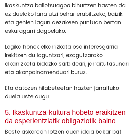
Ikaskuntza baliotsuagoa bihurtzen hasten da
ez duelako lana utzi behar erabiltzeko, baizik
eta gehien lagun dezakeen puntuan bertan
eskuragarri dagoelako.
Logika honek elkarrizketa oso interesgarria
irekitzen du laguntzari, ezagutzarako
elkarrizketa bidezko sarbideari, jarraitutasunari
eta akonpainamenduari buruz.
Eta datozen hilabeteetan hazten jarraituko
duela uste dugu.
5. Ikaskuntza-kultura hobeto eraikitzen
da esperientziatik obligaziotik baino
Beste askorekin lotzen duen ideia bakar bat