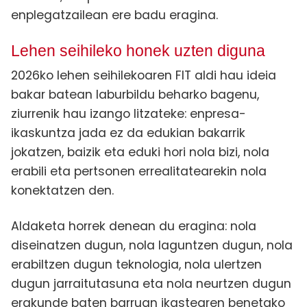
enplegatzailean ere badu eragina.
Lehen seihileko honek uzten diguna
2026ko lehen seihilekoaren FIT aldi hau ideia
bakar batean laburbildu beharko bagenu,
ziurrenik hau izango litzateke: enpresa-
ikaskuntza jada ez da edukian bakarrik
jokatzen, baizik eta eduki hori nola bizi, nola
erabili eta pertsonen errealitatearekin nola
konektatzen den.
Aldaketa horrek denean du eragina: nola
diseinatzen dugun, nola laguntzen dugun, nola
erabiltzen dugun teknologia, nola ulertzen
dugun jarraitutasuna eta nola neurtzen dugun
erakunde baten barruan ikastearen benetako