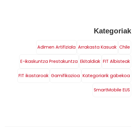
Kategoriak
Adimen Artifiziala
Arrakasta Kasuak
Chile
E-ikaskuntza Prestakuntza
Ekitaldiak
FIT Albisteak
FIT ikastaroak
Gamifikazioa
Kategoriarik gabekoa
SmartMobile EUS