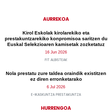
AURREKOA
Kirol Eskolak kirolarekiko eta
prestakuntzarekiko konpromisoa saritzen du
Euskal Selekzioaren kamisetak zozketatuz
16 Jun 2026
FIT ALBISTEAK
Nola prestatu zure taldea oraindik existitzen
ez diren erronketarako
6 Jul 2026
E-IKASKUNTZA PRESTAKUNTZA
HURRENGOA