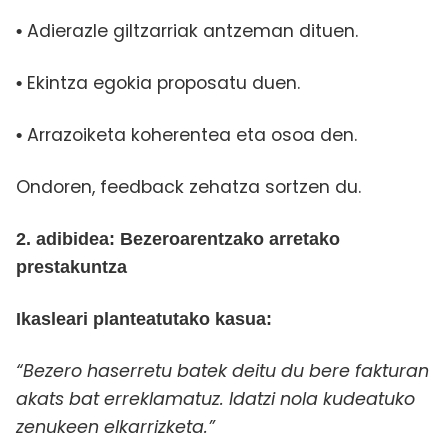
Adierazle giltzarriak antzeman dituen.
•
Ekintza egokia proposatu duen.
•
Arrazoiketa koherentea eta osoa den.
•
Ondoren, feedback zehatza sortzen du.
2. adibidea: Bezeroarentzako arretako
prestakuntza
Ikasleari planteatutako kasua:
“Bezero haserretu batek deitu du bere fakturan
akats bat erreklamatuz. Idatzi nola kudeatuko
zenukeen elkarrizketa.”