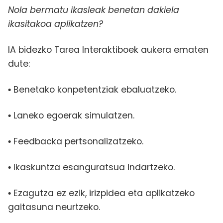
Nola bermatu ikasleak benetan dakiela
ikasitakoa aplikatzen?
IA bidezko Tarea Interaktiboek aukera ematen
dute:
Benetako konpetentziak ebaluatzeko.
•
Laneko egoerak simulatzen.
•
Feedbacka pertsonalizatzeko.
•
Ikaskuntza esanguratsua indartzeko.
•
Ezagutza ez ezik, irizpidea eta aplikatzeko
•
gaitasuna neurtzeko.