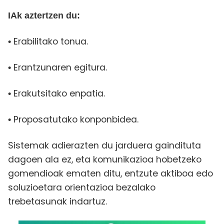
IAk aztertzen du:
Erabilitako tonua.
•
Erantzunaren egitura.
•
Erakutsitako enpatia.
•
Proposatutako konponbidea.
•
Sistemak adierazten du jarduera gaindituta
dagoen ala ez, eta komunikazioa hobetzeko
gomendioak ematen ditu, entzute aktiboa edo
soluzioetara orientazioa bezalako
trebetasunak indartuz.