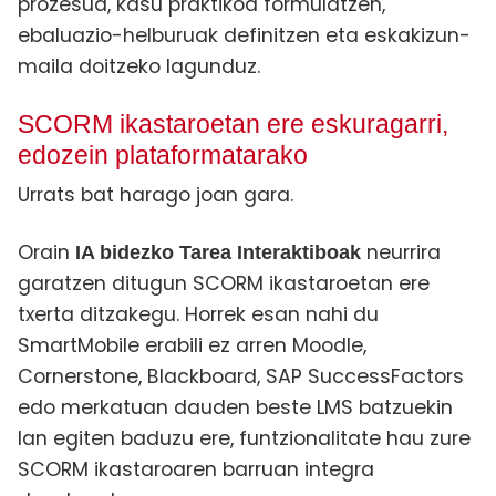
prozesua, kasu praktikoa formulatzen,
ebaluazio-helburuak definitzen eta eskakizun-
maila doitzeko lagunduz.
SCORM ikastaroetan ere eskuragarri,
edozein plataformatarako
Urrats bat harago joan gara.
Orain
neurrira
IA bidezko Tarea Interaktiboak
garatzen ditugun SCORM ikastaroetan ere
txerta ditzakegu. Horrek esan nahi du
SmartMobile erabili ez arren Moodle,
Cornerstone, Blackboard, SAP SuccessFactors
edo merkatuan dauden beste LMS batzuekin
lan egiten baduzu ere, funtzionalitate hau zure
SCORM ikastaroaren barruan integra