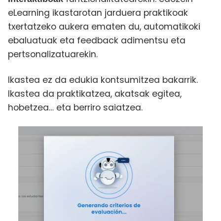
eLearning ikastarotan jarduera praktikoak
txertatzeko aukera ematen du, automatikoki
ebaluatuak eta feedback adimentsu eta
pertsonalizatuarekin.
Ikastea ez da edukia kontsumitzea bakarrik.
Ikastea da praktikatzea, akatsak egitea,
hobetzea… eta berriro saiatzea.