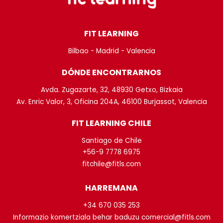
FIT LEARNING
Bilbao - Madrid - Valencia
DÓNDE ENCONTRARNOS
Avda. Zugazarte, 32, 48930 Getxo, Bizkaia
Av. Enric Valor, 3, Oficina 204A, 46100 Burjassot, Valencia
FIT LEARNING CHILE
Santiago de Chile
+56-9 7778 6975
fitchile@fitls.com
HARREMANA
+34 670 035 253
Informazio komertziala behar baduzu comercial@fitls.com