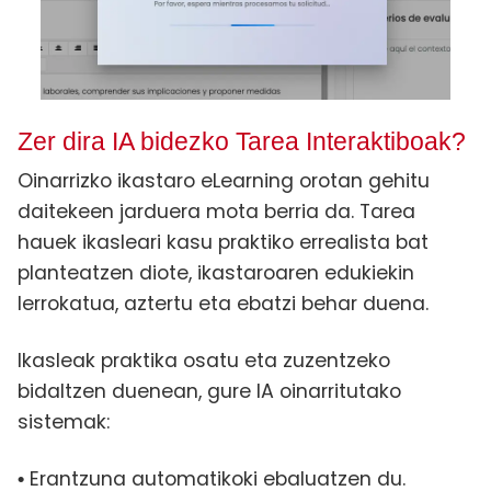
Zer dira IA bidezko Tarea Interaktiboak?
Oinarrizko ikastaro eLearning orotan gehitu
daitekeen jarduera mota berria da. Tarea
hauek ikasleari kasu praktiko errealista bat
planteatzen diote, ikastaroaren edukiekin
lerrokatua, aztertu eta ebatzi behar duena.
Ikasleak praktika osatu eta zuzentzeko
bidaltzen duenean, gure IA oinarritutako
sistemak:
Erantzuna automatikoki ebaluatzen du.
•