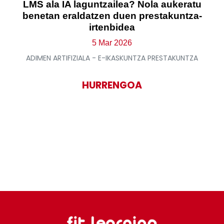
LMS ala IA laguntzailea? Nola aukeratu
benetan eraldatzen duen prestakuntza-
irtenbidea
5 Mar 2026
ADIMEN ARTIFIZIALA - E-IKASKUNTZA PRESTAKUNTZA
HURRENGOA