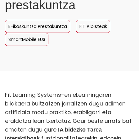
prestakuntza
E-ikaskuntza Prestakuntza
FIT Albisteak
SmartMobile EUS
Fit Learning Systems-en eLearningaren
bilakaera bultzatzen jarraitzen dugu adimen
artifiziala modu praktiko, erabilgarri eta
eraldatzailean txertatuz. Gaur beste urrats bat
ematen dugu gure
IA bidezko Tarea
funtzionalitatearekin: edozein
Interaktiboak