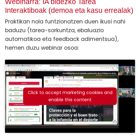
Webinarra: IA bidezko Tarea
Interaktiboak (demoa eta kasu errealak)
Praktikan nola funtzionatzen duen ikusi nahi
baduzu (tarea-sorkuntza, ebaluazio
automatikoa eta feedback adimentsua),
hemen duzu webinar osoa:
Click to accept marketing cookies and
enable this content