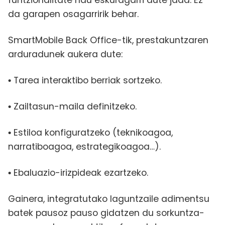
funtzionalitate hau eskuragarri dute jada. Ez
da garapen osagarririk behar.
SmartMobile Back Office-tik, prestakuntzaren
arduradunek aukera dute:
Tarea interaktibo berriak sortzeko.
•
Zailtasun-maila definitzeko.
•
Estiloa konfiguratzeko (teknikoagoa,
•
narratiboagoa, estrategikoagoa…).
Ebaluazio-irizpideak ezartzeko.
•
Gainera, integratutako laguntzaile adimentsu
batek pausoz pauso gidatzen du sorkuntza-