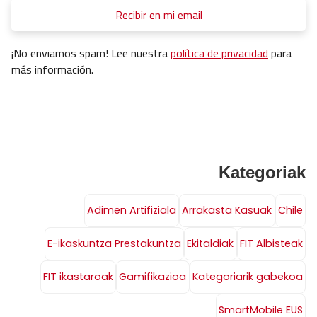
¡No enviamos spam! Lee nuestra
política de privacidad
para
más información.
Kategoriak
Adimen Artifiziala
Arrakasta Kasuak
Chile
E-ikaskuntza Prestakuntza
Ekitaldiak
FIT Albisteak
FIT ikastaroak
Gamifikazioa
Kategoriarik gabekoa
SmartMobile EUS