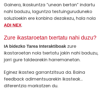
Gainera, ikaskuntza “unean bertan” indartu
nahi baduzu, laguntza testuinguruduneko
soluzioekin ere konbina dezakezu, hala nola
.
ADI NEX
Zure ikastaroetan txertatu nahi duzu?
zure
IA bidezko Tarea Interaktiboak
ikastaroetan nola txertatu jakin nahi baduzu,
jarri gure taldearekin harremanetan.
Eginez ikastea garrantzitsua da. Baina
feedback adimentsuarekin ikasteak…
diferentzia markatzen du.