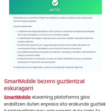
SmartMobile bezero guztientzat
eskuragarri
eLearning plataforma gisa
SmartMobile
erabiltzen duten enpresa eta erakunde guztiek