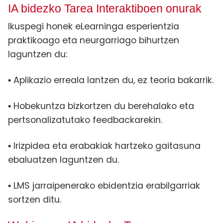
IA bidezko Tarea Interaktiboen onurak
Ikuspegi honek eLearninga esperientzia
praktikoago eta neurgarriago bihurtzen
laguntzen du:
Aplikazio erreala lantzen du, ez teoria bakarrik.
•
Hobekuntza bizkortzen du berehalako eta
•
pertsonalizatutako feedbackarekin.
Irizpidea eta erabakiak hartzeko gaitasuna
•
ebaluatzen laguntzen du.
LMS jarraipenerako ebidentzia erabilgarriak
•
sortzen ditu.