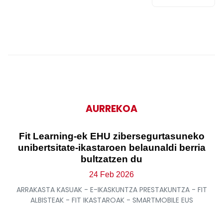
AURREKOA
Fit Learning-ek EHU zibersegurtasuneko
unibertsitate-ikastaroen belaunaldi berria
bultzatzen du
24 Feb 2026
ARRAKASTA KASUAK - E-IKASKUNTZA PRESTAKUNTZA - FIT
ALBISTEAK - FIT IKASTAROAK - SMARTMOBILE EUS