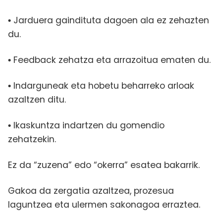
Jarduera gaindituta dagoen ala ez zehazten
•
du.
Feedback zehatza eta arrazoitua ematen du.
•
Indarguneak eta hobetu beharreko arloak
•
azaltzen ditu.
Ikaskuntza indartzen du gomendio
•
zehatzekin.
Ez da “zuzena” edo “okerra” esatea bakarrik.
Gakoa da zergatia azaltzea, prozesua
laguntzea eta ulermen sakonagoa erraztea.