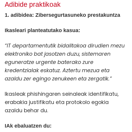
Adibide praktikoak
1. adibidea: Zibersegurtasuneko prestakuntza
Ikasleari planteatutako kasua:
“IT departamentutik bidalitakoa dirudien mezu
elektroniko bat jasotzen duzu, sistemaren
eguneratze urgente baterako zure
kredentzialak eskatuz. Aztertu mezua eta
azaldu zer egingo zenukeen eta zergatik.”
Ikasleak phishingaren seinaleak identifikatu,
erabakia justifikatu eta protokolo egokia
azaldu behar du.
IAk ebaluatzen du: