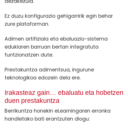
dezakezula.
Ez duzu konfigurazio gehigarririk egin behar
zure plataforman.
Adimen artifiziala eta ebaluazio-sistema
edukiaren barruan bertan integratuta
funtzionatzen dute.
Prestakuntza adimentsua, ingurune
teknologikoa edozein dela ere.
Irakasteaz gain… ebaluatu eta hobetzen
duen prestakuntza
Berrikuntza honekin eLearningaren erronka
handietako bati erantzuten diogu: