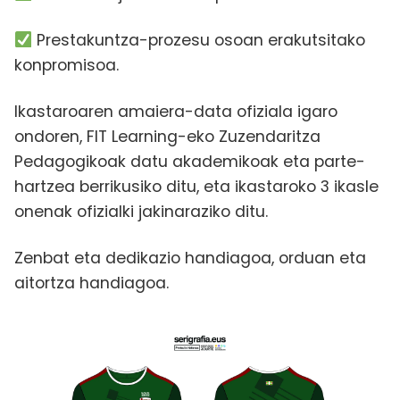
Prestakuntza-prozesu osoan erakutsitako
konpromisoa.
Ikastaroaren amaiera-data ofiziala igaro
ondoren, FIT Learning-eko Zuzendaritza
Pedagogikoak datu akademikoak eta parte-
hartzea berrikusiko ditu, eta ikastaroko 3 ikasle
onenak ofizialki jakinaraziko ditu.
Zenbat eta dedikazio handiagoa, orduan eta
aitortza handiagoa.