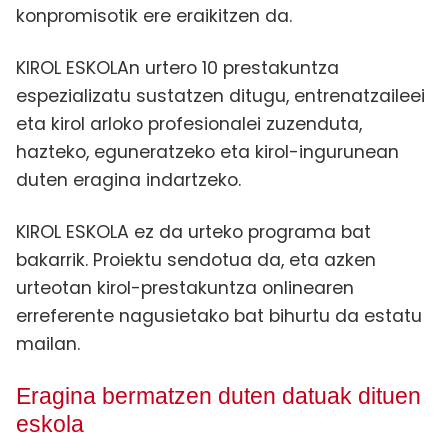
konpromisotik ere eraikitzen da.
KIROL ESKOLAn urtero 10 prestakuntza
espezializatu sustatzen ditugu, entrenatzaileei
eta kirol arloko profesionalei zuzenduta,
hazteko, eguneratzeko eta kirol-ingurunean
duten eragina indartzeko.
KIROL ESKOLA ez da urteko programa bat
bakarrik. Proiektu sendotua da, eta azken
urteotan kirol-prestakuntza onlinearen
erreferente nagusietako bat bihurtu da estatu
mailan.
Eragina bermatzen duten datuak dituen
eskola