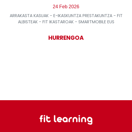
24 Feb 2026
ARRAKASTA KASUAK - E-IKASKUNTZA PRESTAKUNTZA - FIT
ALBISTEAK - FIT IKASTAROAK - SMARTMOBILE EUS
HURRENGOA