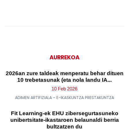
AURREKOA
2026an zure taldeak menperatu behar dituen
10 trebetasunak (eta nola landu IA...
10 Feb 2026
ADIMEN ARTIFIZIALA - E-IKASKUNTZA PRESTAKUNTZA
Fit Learning-ek EHU zibersegurtasuneko
unibertsitate-ikastaroen belaunaldi berria
bultzatzen du