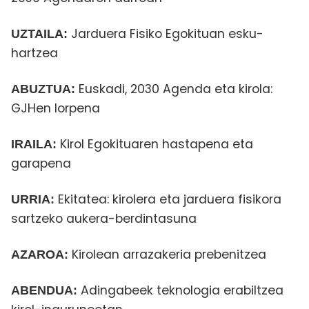
Jarduera Fisiko Egokituan esku-
UZTAILA:
hartzea
Euskadi, 2030 Agenda eta kirola:
ABUZTUA:
GJHen lorpena
Kirol Egokituaren hastapena eta
IRAILA:
garapena
Ekitatea: kirolera eta jarduera fisikora
URRIA:
sartzeko aukera-berdintasuna
Kirolean arrazakeria prebenitzea
AZAROA:
Adingabeek teknologia erabiltzea
ABENDUA: