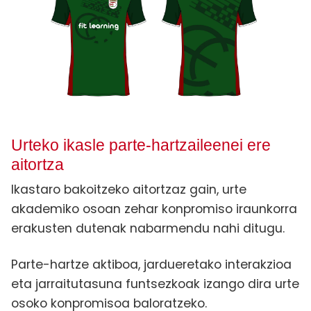
Urteko ikasle parte-hartzaileenei ere
aitortza
Ikastaro bakoitzeko aitortzaz gain, urte
akademiko osoan zehar konpromiso iraunkorra
erakusten dutenak nabarmendu nahi ditugu.
Parte-hartze aktiboa, jardueretako interakzioa
eta jarraitutasuna funtsezkoak izango dira urte
osoko konpromisoa baloratzeko.