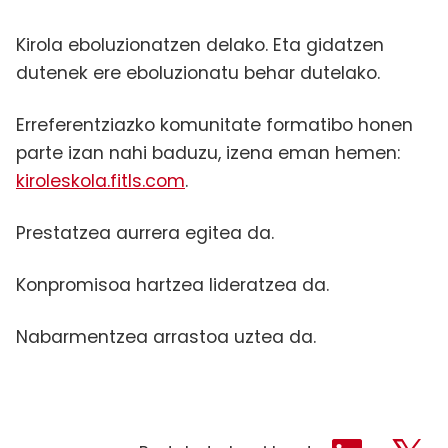
Kirola eboluzionatzen delako. Eta gidatzen
dutenek ere eboluzionatu behar dutelako.
Erreferentziazko komunitate formatibo honen
parte izan nahi baduzu, izena eman hemen:
kiroleskola.fitls.com
.
Prestatzea aurrera egitea da.
Konpromisoa hartzea lideratzea da.
Nabarmentzea arrastoa uztea da.