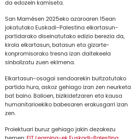
da edozein kamiseta.
San Mamésen 2025eko azaroaren 15ean
jokatutako Euskadi–Palestina elkartasun-
partidarako diseinatutako edizio berezia da,
kirola elkartasun, batasun eta gizarte-
konpromisorako tresna izan daitekeela
sinbolizatu zuen ekimena.
Elkartasun-osagai sendoarekin bultzatutako
partida hura, askoz gehiago izan zen neurketa
bat baino. Balioen, bizikidetzaren eta kausa
humanitarioekiko babesaren erakusgarri izan
zen.
Proiektuari buruz gehiago jakin dezakezu
hemen:
FIT Learning-ek Euskadi–Palestina