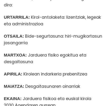
dira:
Kirol-antolaketa: lizentziak, legeak
URTARRILA:
eta administrazioa
Bide-segurtasuna: hiri-mugikortasun
OTSAILA:
jasangarria
Jarduera fisiko egokitua eta
MARTXOA:
desgaitasuna
Kirolean indarkeria prebenitzea
APIRILA:
Desgaitasunaren oinarriak
MAIATZA:
Jarduera fisikoa eta euskal kirola
EKAINA:
2030 Agendaren aurrean