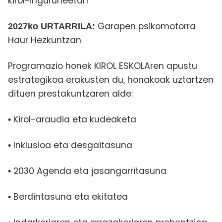
kirol-inguruneetan
Garapen psikomotorra
2027ko URTARRILA:
Haur Hezkuntzan
Programazio honek KIROL ESKOLAren apustu
estrategikoa erakusten du, honakoak uztartzen
dituen prestakuntzaren alde:
Kirol-araudia eta kudeaketa
•
Inklusioa eta desgaitasuna
•
2030 Agenda eta jasangarritasuna
•
Berdintasuna eta ekitatea
•