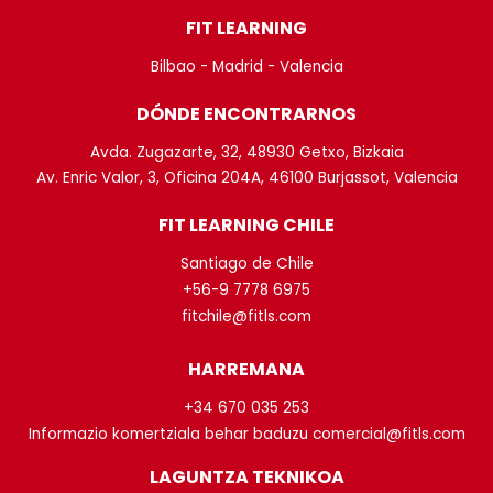
FIT LEARNING
Bilbao - Madrid - Valencia
DÓNDE ENCONTRARNOS
Avda. Zugazarte, 32, 48930 Getxo, Bizkaia
Av. Enric Valor, 3, Oficina 204A, 46100 Burjassot, Valencia
FIT LEARNING CHILE
Santiago de Chile
+56-9 7778 6975
fitchile@fitls.com
HARREMANA
+34 670 035 253
Informazio komertziala behar baduzu comercial@fitls.com
LAGUNTZA TEKNIKOA