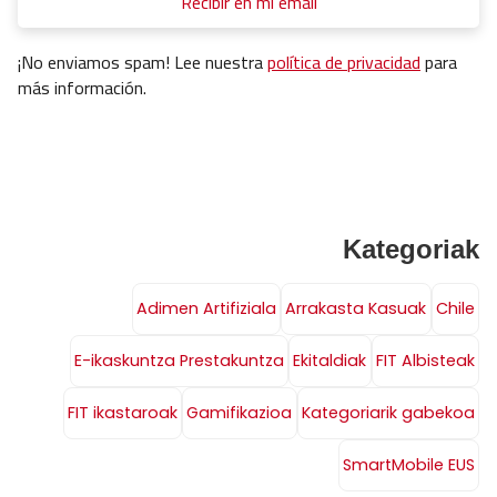
¡No enviamos spam! Lee nuestra
política de privacidad
para
más información.
Kategoriak
Adimen Artifiziala
Arrakasta Kasuak
Chile
E-ikaskuntza Prestakuntza
Ekitaldiak
FIT Albisteak
FIT ikastaroak
Gamifikazioa
Kategoriarik gabekoa
SmartMobile EUS