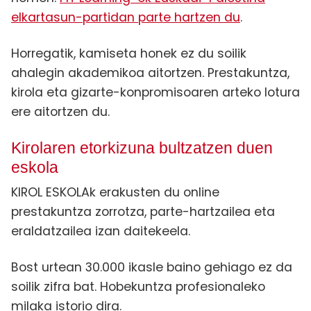
elkartasun-partidan parte hartzen du
.
Horregatik, kamiseta honek ez du soilik
ahalegin akademikoa aitortzen. Prestakuntza,
kirola eta gizarte-konpromisoaren arteko lotura
ere aitortzen du.
Kirolaren etorkizuna bultzatzen duen
eskola
KIROL ESKOLAk erakusten du online
prestakuntza zorrotza, parte-hartzailea eta
eraldatzailea izan daitekeela.
Bost urtean 30.000 ikasle baino gehiago ez da
soilik zifra bat. Hobekuntza profesionaleko
milaka istorio dira.