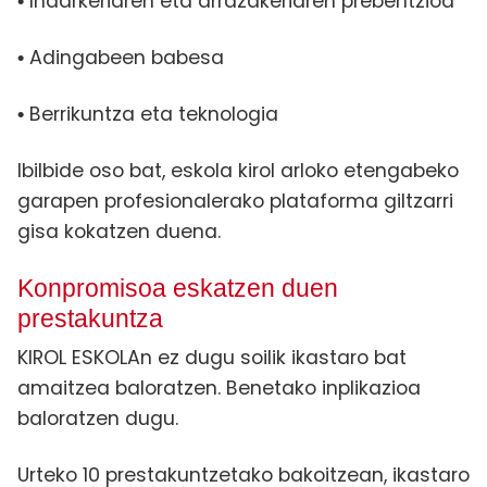
Indarkeriaren eta arrazakeriaren prebentzioa
•
Adingabeen babesa
•
Berrikuntza eta teknologia
•
Ibilbide oso bat, eskola kirol arloko etengabeko
garapen profesionalerako plataforma giltzarri
gisa kokatzen duena.
Konpromisoa eskatzen duen
prestakuntza
KIROL ESKOLAn ez dugu soilik ikastaro bat
amaitzea baloratzen. Benetako inplikazioa
baloratzen dugu.
Urteko 10 prestakuntzetako bakoitzean, ikastaro