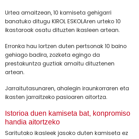
Urtea amaitzean, 10 kamiseta gehigarri
banatuko ditugu KIROL ESKOLAren urteko 10
ikastaroak osatu dituzten ikasleen artean.
Erronka hau lortzen duten pertsonak 10 baino
gehiago badira, zozketa egingo da
prestakuntza guztiak amaitu dituztenen
artean.
Jarraitutasunaren, ahalegin iraunkorraren eta
ikasten jarraitzeko pasioaren aitortza.
Istorioa duen kamiseta bat, konpromiso
handia aitortzeko
Saritutako ikasleek jasoko duten kamiseta ez