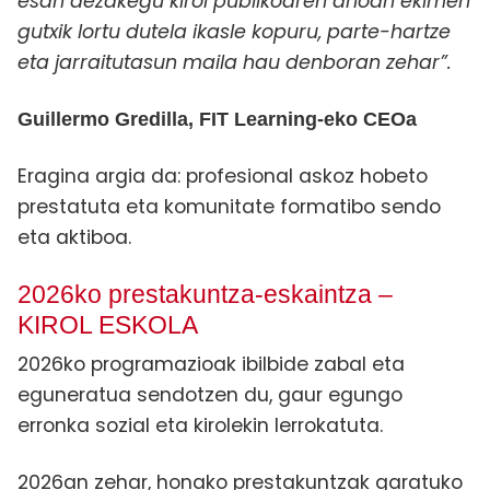
esan dezakegu kirol publikoaren arloan ekimen
gutxik lortu dutela ikasle kopuru, parte-hartze
eta jarraitutasun maila hau denboran zehar”.
Guillermo Gredilla, FIT Learning-eko CEOa
Eragina argia da: profesional askoz hobeto
prestatuta eta komunitate formatibo sendo
eta aktiboa.
2026ko prestakuntza-eskaintza –
KIROL ESKOLA
2026ko programazioak ibilbide zabal eta
eguneratua sendotzen du, gaur egungo
erronka sozial eta kirolekin lerrokatuta.
2026an zehar, honako prestakuntzak garatuko