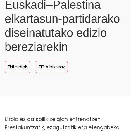
Euskadi–Palestina
elkartasun-partidarako
diseinatutako edizio
bereziarekin
Ekitaldiak
FIT Albisteak
Kirola ez da soilik zelaian entrenatzen.
Prestakuntzatik, ezagutzatik eta etengabeko