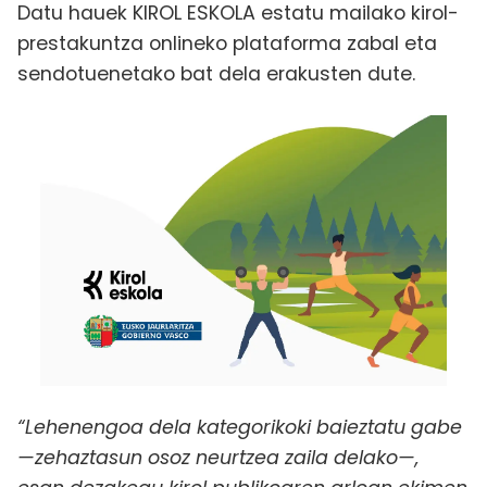
Datu hauek KIROL ESKOLA estatu mailako kirol-
prestakuntza onlineko plataforma zabal eta
sendotuenetako bat dela erakusten dute.
“Lehenengoa dela kategorikoki baieztatu gabe
—zehaztasun osoz neurtzea zaila delako—,