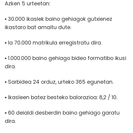
Azken 5 urteetan:
30.000 ikaslek baino gehiagok gutxienez
•
ikastaro bat amaitu dute.
Ia 70.000 matrikula erregistratu dira.
•
1.000.000 baino gehiago bideo formatibo ikusi
•
dira.
Sarbidea 24 orduz, urteko 365 egunetan.
•
Ikasleen batez besteko balorazioa: 8,2 / 10.
•
60 deialdi desberdin baino gehiago garatu
•
dira.