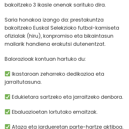
bakoitzeko 3 ikasle onenak sarituko dira.
Saria honakoa izango da: prestakuntza
bakoitzeko Euskal Selekzioko futbol-kamiseta
ofizialak (hiru), konpromiso eta bikaintasun
mailarik handiena erakutsi dutenentzat.
Balorazioak kontuan hartuko du:
Ikastaroan zeharreko dedikazioa eta
jarraitutasuna.
Edukietara sartzeko eta jarraitzeko denbora.
Ebaluazioetan lortutako emaitzak.
Ataza eta jardueretan parte-hartze aktiboa.