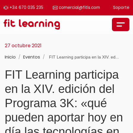
+34 670 035 235
comercial@fitls.com
Soporte
Saltar al contenido
Navegación principal
27 octubre 2021
Inicio
/
Eventos
/
FIT Learning participa en la XIV. ed...
FIT Learning participa
en la XIV. edición del
Programa 3K: «qué
pueden aportar hoy en
día las tecnologías en