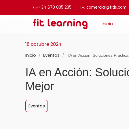
+34 670 035 235
comercial@fitls.com
Saltar al contenido
Inicio
Navegación principal
18 octubre 2024
Inicio
/
Eventos
/
IA en Acción: Soluciones Prácticas
IA en Acción: Soluc
Mejor
Eventos