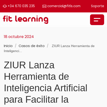
+34 670 035 235
comercial@fitls.com
Soporte
Saltar al contenido
Navegación principal
18 octubre 2024
Inicio
/
Casos de éxito
/
ZIUR Lanza Herramienta de
Inteligenci...
ZIUR Lanza
Herramienta de
Inteligencia Artificial
para Facilitar la