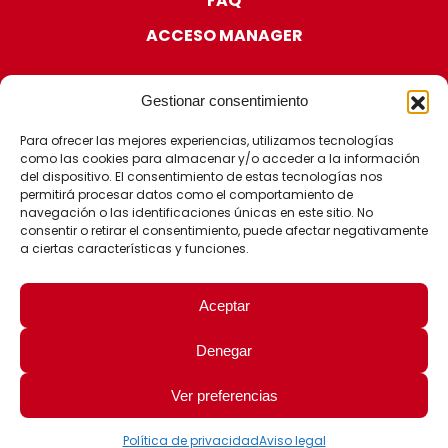
FAQ
ACCESO MANAGER
Gestionar consentimiento
Para ofrecer las mejores experiencias, utilizamos tecnologías
como las cookies para almacenar y/o acceder a la información
CERTIFICACIONES
del dispositivo. El consentimiento de estas tecnologías nos
permitirá procesar datos como el comportamiento de
navegación o las identificaciones únicas en este sitio. No
consentir o retirar el consentimiento, puede afectar negativamente
a ciertas características y funciones.
Aceptar
Denegar
© 2026 - Fit Learning |
|
|
Aviso Legal
Política de Privacidad
Ver preferencias
|
Política de Cookies
Política de la Seguridad de la Información
Política de privacidad
Aviso legal