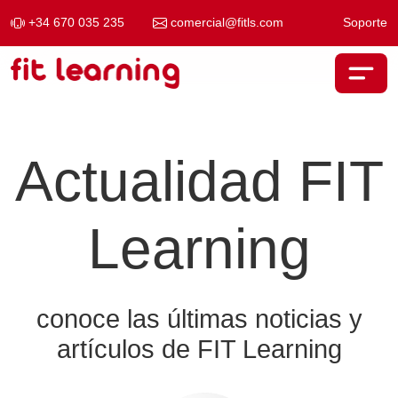
+34 670 035 235
comercial@fitls.com
Soporte
Saltar al contenido
Navegación principal
Actualidad FIT
Learning
conoce las últimas noticias y
artículos de FIT Learning