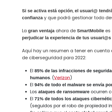
,
Si se activa está opción
el usuari@ tendrá
y que podrá gestionar todo desd
confianza
La
ahora de
es
gran ventaja
SmartMobile
perjudicar la experiencia de tus usuari@s
Aquí hay un resumen a tener en cuenta 
de ciberseguridad para 2022:
El
85% de las infracciones de segurida
. (
Verizon
)
humanos
El
94% de todo el malware se envía por
Los
ocurren c
ataques de ransomware
El
71% de todos los ataques cibernét
(seguidos por el robo de propiedad int