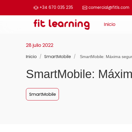
+34 670 035 235
comercial@fitls.com
Saltar al contenido
Inicio
Navegación principal
28 julio 2022
Inicio
/
SmartMobile
/
SmartMobile: Máxima seguri
SmartMobile: Máxima
SmartMobile