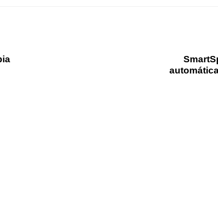
bia
SmartSp
automática