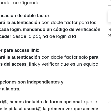
poder configurarlo:
:
ticación de doble factor
con doble factor para los
ará la autenticación
¡
,
cada login
mandando un código de verificación
p
desde la página de login a la
cceder
:
or para access link
con doble factor solo
ará la autenticación
para
y verificar que es un equipo
és del access_link
pciones son independientes y
.
 a la otra
,
, que la
ari@
hemos incluido de forma opcional
.
e le pida al usuari@ la primera vez que accede