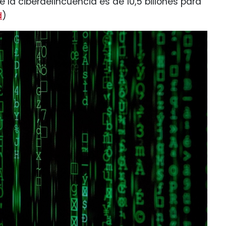
 la ciberdelincuencia es de 10,5 billones para
d
)