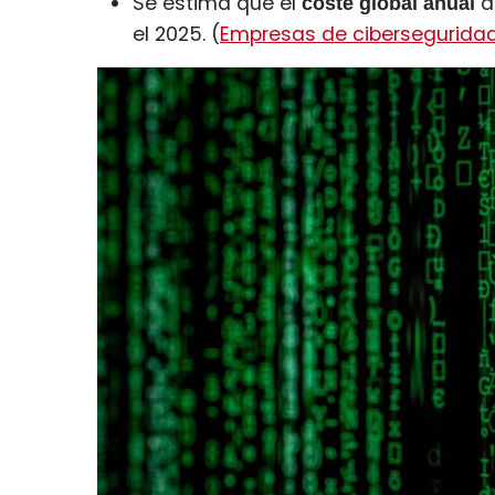
Se estima que el
de
coste global anual
el 2025. (
Empresas de cibersegurida