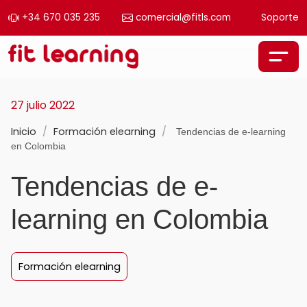
+34 670 035 235
comercial@fitls.com
Soporte
Saltar al contenido
Navegación principal
27 julio 2022
Inicio
/
Formación elearning
/
Tendencias de e-learning
en Colombia
Tendencias de e-
learning en Colombia
Formación elearning